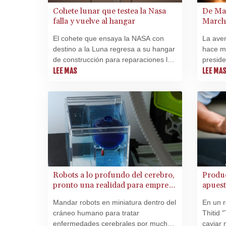
Cohete lunar que testea la Nasa
De Mao
falla y vuelve al hangar
Marcha
El cohete que ensaya la NASA con
La aven
destino a la Luna regresa a su hangar
hace m
de construcción para reparaciones la
presid
próxima semana, aplazando la fecha
LEE MAS
sábado 
LEE MA
más próxima de lanzamiento de una
la Tier
misión no tripulada para finales del
culmina
verano boreal.
larga d
Robots a lo profundo del cerebro,
Produc
pronto una realidad para empresa
apuest
emergente de California
Mandar robots en miniatura dentro del
En un r
cráneo humano para tratar
Thitid 
enfermedades cerebrales por mucho
caviar 