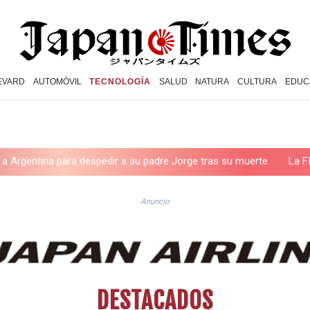
EVARD
AUTOMÓVIL
TECNOLOGÍA
SALUD
NATURA
CULTURA
EDUC
e Jorge tras su muerte
La FIFA contraataca y denuncia "un esfu
Anuncio
DESTACADOS