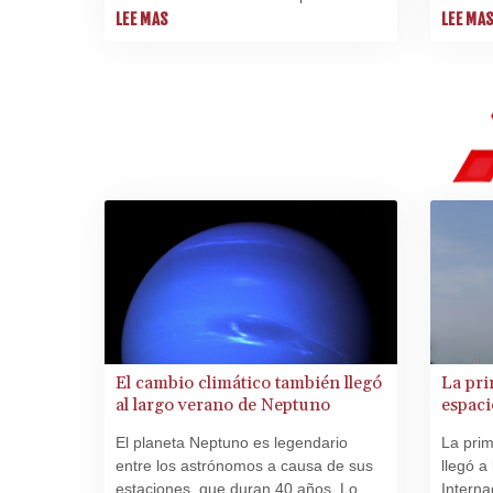
tiempo fue cosa de ciencia ficción,
LEE MAS
reinter
LEE MA
pero pronto podrá ser una realidad,
receta 
según una empresa emergente de
California.
El cambio climático también llegó
La pri
al largo verano de Neptuno
espaci
El planeta Neptuno es legendario
La prim
entre los astrónomos a causa de sus
llegó a
estaciones, que duran 40 años. Lo
Interna