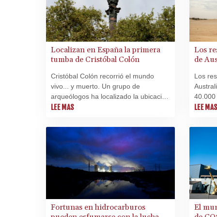
Localizan en España la primera
Los r
tumba de Cristóbal Colón
de Aus
nuevo
Cristóbal Colón recorrió el mundo
Los re
vivo... y muerto. Un grupo de
Austral
arqueólogos ha localizado la ubicación
40.000 
de la primera tumba del célebre
LEE MAS
orillas
LEE MA
navegante en Valladolid, donde sus
descubi
restos reposaron durante tres años
el miér
antes de partir a Sevilla, Santo
Domingo y Cuba, hasta regresar
finalmente a Sevilla.
Fortunas en hidrocarburos
El mun