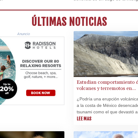
internacional de sus productos t
ÚLTIMAS NOTICIAS
Anuncio
Estudian comportamiento 
volcanes y terremotos en
"Galápagos" de México
¿Podría una erupción volcánica
a la costa de México desencad
tsunami como el que devastó a
Tonga? Para estudiar ese riesg
LEE MAS
como las causas de terremotos
grupo de científicos visitó un r
archipiélago.