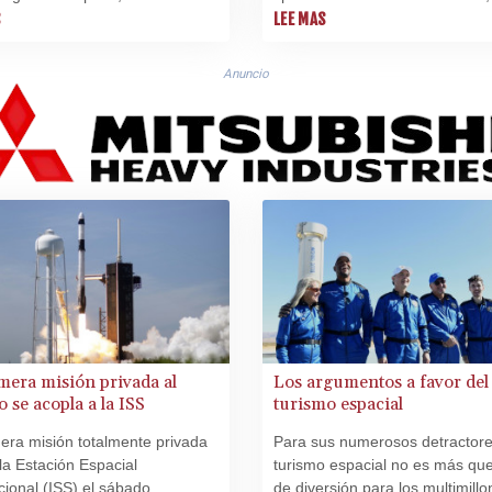
pretación de una tradicional
S
causando hospitalizaciones por
LEE MAS
familiar tailandesa.
problemas respiratorios y el cie
temporal de los aeropuertos
Anuncio
internacionales de Bagdad y Na
mera misión privada al
Los argumentos a favor del
o se acopla a la ISS
turismo espacial
era misión totalmente privada
Para sus numerosos detractore
 la Estación Espacial
turismo espacial no es más que
cional (ISS) el sábado
de diversión para los multimillo