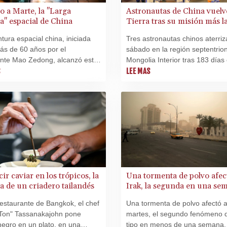
 a Marte, la "Larga
Astronautas de China vuelv
" espacial de China
Tierra tras su misión más l
en el espacio
tura espacial china, iniciada
Tres astronautas chinos aterriz
ás de 60 años por el
sábado en la región septentrio
ente Mao Zedong, alcanzó este
Mongolia Interior tras 183 días 
un nuevo hito con el regreso a
S
espacio, culminando la misión
LEE MAS
ra de tres astronautas que
tripulada más larga de este paí
ron la misión tripulada más
indicaron los medios estatales.
el país hasta ahora.
ir caviar en los trópicos, la
Una tormenta de polvo afec
a de un criadero tailandés
Irak, la segunda en una se
estaurante de Bangkok, el chef
Una tormenta de polvo afectó a 
"Ton" Tassanakajohn pone
martes, el segundo fenómeno 
negro en un plato, en una
tipo en menos de una semana,