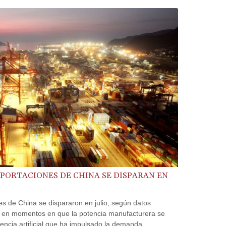
BSD 1.152686
BTN 109.688637
BWP 15.558807
BYN 3.432357
BYR 22660.258427
BZD 2.318271
CAD 1.61333
CDF 2615.761404
CHF 0.93588
CLF 0.026829
CLP 1055.916879
CNY 7.801146
CNH 7.796152
COP 3633.55485
MPORTACIONES DE CHINA SE DISPARAN EN
CRC 523.993489
CUC 1.156136
s de China se dispararon en julio, según datos
CUP 30.637594
es, en momentos en que la potencia manufacturera se
CVE 110.26363
gencia artificial que ha impulsado la demanda