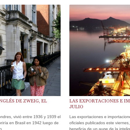
NGLÉS DE ZWEIG, EL
LAS EXPORTACIONES E I
JULIO
ndres, vivió entre 1936 y 1939 el
Las exportaciones e importacione
oriría en Brasil en 1942 luego de
oficiales publicados este viern
o.
beneficia de un auge de la inteli