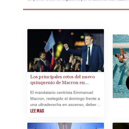
Los principales retos del nuevo
quinquenio de Macron en
Francia
El mandatario centrista Emmanuel
Macron, reelegido el domingo frente a
una ultraderecha en ascenso, deberá
enfrentar una serie de desafíos, desde
LEE MAS
la unión de una Francia dividida hasta
la emergencia climática, pasando por
el impacto de la guerra en Ucrania.