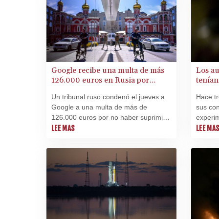
Google recibe una multa de más
Los au
126.000 euros en Rusia por
tenían
contenidos sobre Ucrania
estudi
Un tribunal ruso condenó el jueves a
Hace tr
Google a una multa de más de
sus con
126.000 euros por no haber suprimido
experi
contenidos "prohibidos" sobre la
LEE MAS
y difíc
LEE MA
ofensiva rusa en Ucrania.
modern
a recié
vulnera
una sim