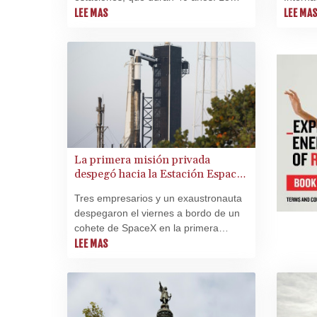
que no esperaban los científicos es
LEE MAS
tempran
LEE MA
que su verano mostrara signos de
cuatro
enfriamiento.
Space.
La primera misión privada
despegó hacia la Estación Espacial
Internacional
Tres empresarios y un exaustronauta
despegaron el viernes a bordo de un
cohete de SpaceX en la primera
misión completamente privada hacia
LEE MAS
la Estación Espacial Internacional
(ISS), donde permanecerán más de
una semana.