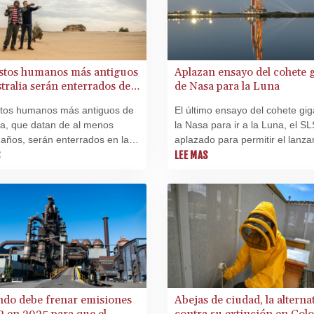
estos humanos más antiguos
Aplazan ensayo del cohete 
tralia serán enterrados de
de Nasa para la Luna
stos humanos más antiguos de
El último ensayo del cohete gi
ia, que datan de al menos
la Nasa para ir a la Luna, el SL
años, serán enterrados en las
aplazado para permitir el lanz
 del lago Mungo, donde fueron
S
de un cohete de SpaceX, segú
LEE MAS
ertos por primera vez, anunció
anunció el martes la agencia e
coles el gobierno australiano.
estadounidense.
do debe frenar emisiones
Abejas de ciudad, la alterna