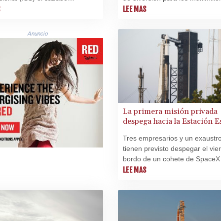
o con una tripulación de
S
del planeta que solo empeoran 
LEE MAS
 miembros de la empresa Axiom
crisis climática.
Anuncio
La primera misión privada
despega hacia la Estación E
Internacional
Tres empresarios y un exaustr
tienen previsto despegar el vie
bordo de un cohete de SpaceX 
primera misión completamente
LEE MAS
privada hacia la Estación Espac
Internacional (ISS), donde
permanecerán más de una se