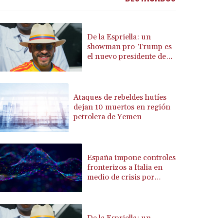
BRL 5.876989
BSD 1.152686
BTN 109.688637
De la Espriella: un
BWP 15.558807
showman pro-Trump es
el nuevo presidente de
BYN 3.432357
Colombia
BYR 22660.258427
BZD 2.318271
CAD 1.61333
Ataques de rebeldes hutíes
CDF 2615.761404
dejan 10 muertos en región
CHF 0.93588
petrolera de Yemen
CLF 0.026749
CLP 1056.199727
CNY 7.801146
España impone controles
CNH 7.796152
fronterizos a Italia en
COP 3633.55485
medio de crisis por
CRC 523.993489
migrantes
CUC 1.156136
CUP 30.637594