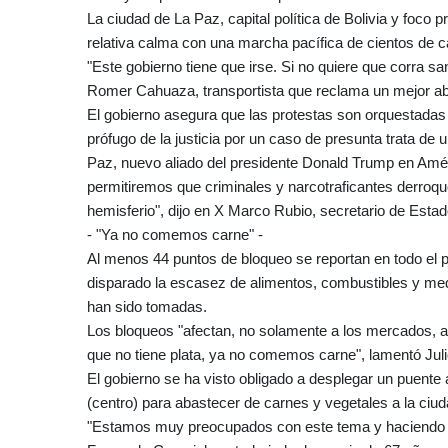
La ciudad de La Paz, capital política de Bolivia y foco p
relativa calma con una marcha pacífica de cientos de c
"Este gobierno tiene que irse. Si no quiere que corra sa
Romer Cahuaza, transportista que reclama un mejor ab
El gobierno asegura que las protestas son orquestadas
prófugo de la justicia por un caso de presunta trata de 
Paz, nuevo aliado del presidente Donald Trump en Amér
permitiremos que criminales y narcotraficantes derroq
hemisferio", dijo en X Marco Rubio, secretario de Estad
- "Ya no comemos carne" -
Al menos 44 puntos de bloqueo se reportan en todo el pa
disparado la escasez de alimentos, combustibles y me
han sido tomadas.
Los bloqueos "afectan, no solamente a los mercados, a 
que no tiene plata, ya no comemos carne", lamentó Jul
El gobierno se ha visto obligado a desplegar un puent
(centro) para abastecer de carnes y vegetales a la ciuda
"Estamos muy preocupados con este tema y haciendo l