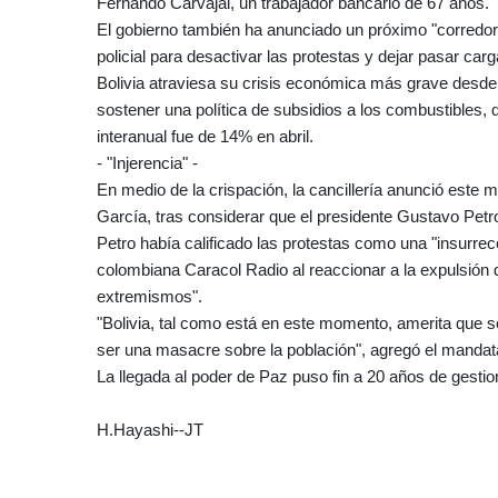
Fernando Carvajal, un trabajador bancario de 67 años.
El gobierno también ha anunciado un próximo "corredor 
policial para desactivar las protestas y dejar pasar ca
Bolivia atraviesa su crisis económica más grave desde
sostener una política de subsidios a los combustibles, q
interanual fue de 14% en abril.
- "Injerencia" -
En medio de la crispación, la cancillería anunció este 
García, tras considerar que el presidente Gustavo Petro 
Petro había calificado las protestas como una "insurrec
colombiana Caracol Radio al reaccionar a la expulsión 
extremismos".
"Bolivia, tal como está en este momento, amerita que se
ser una masacre sobre la población", agregó el mandat
La llegada al poder de Paz puso fin a 20 años de gestio
H.Hayashi--JT