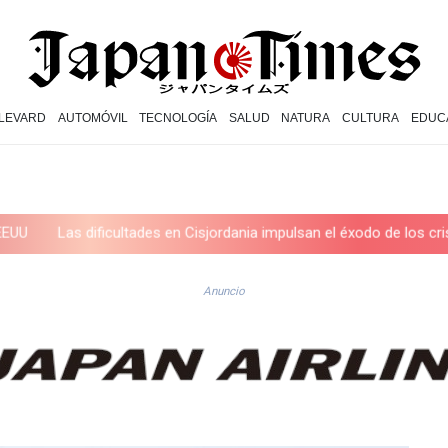
LEVARD
AUTOMÓVIL
TECNOLOGÍA
SALUD
NATURA
CULTURA
EDUC
ultades en Cisjordania impulsan el éxodo de los cristianos palestino
Anuncio