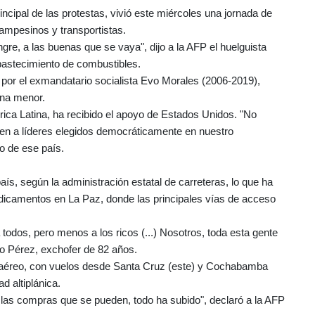
rincipal de las protestas, vivió este miércoles una jornada de
ampesinos y transportistas.
ngre, a las buenas que se vaya", dijo a la AFP el huelguista
astecimiento de combustibles.
 por el exmandatario socialista Evo Morales (2006-2019),
una menor.
ica Latina, ha recibido el apoyo de Estados Unidos. "No
uen a líderes elegidos democráticamente en nuestro
o de ese país.
ís, según la administración estatal de carreteras, lo que ha
dicamentos en La Paz, donde las principales vías de acceso
todos, pero menos a los ricos (...) Nosotros, toda esta gente
io Pérez, exchofer de 82 años.
e aéreo, con vuelos desde Santa Cruz (este) y Cochabamba
d altiplánica.
as compras que se pueden, todo ha subido", declaró a la AFP