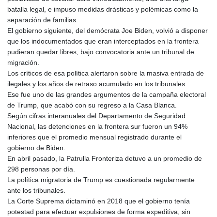
ISK 142.611425
batalla legal, e impuso medidas drásticas y polémicas como la
JEP 0.859298
separación de familias.
JMD 183.585438
El gobierno siguiente, del demócrata Joe Biden, volvió a disponer
JOD 0.819755
que los indocumentados que eran interceptados en la frontera
JPY 182.105612
pudieran quedar libres, bajo convocatoria ante un tribunal de
KES 147.605987
migración.
KGS 101.105674
Los críticos de esa política alertaron sobre la masiva entrada de
KHR
ilegales y los años de retraso acumulado en los tribunales.
4685.298214
Ese fue uno de las grandes argumentos de la campaña electoral
KMF 492.519879
de Trump, que acabó con su regreso a la Casa Blanca.
KRW
Según cifras interanuales del Departamento de Seguridad
1629.419037
Nacional, las detenciones en la frontera sur fueron un 94%
KWD 0.356776
inferiores que el promedio mensual registrado durante el
KYD 0.963357
gobierno de Biden.
KZT 541.790653
En abril pasado, la Patrulla Fronteriza detuvo a un promedio de
LAK
298 personas por día.
26108.739178
La política migratoria de Trump es cuestionada regularmente
LBP
ante los tribunales.
103533.143415
La Corte Suprema dictaminó en 2018 que el gobierno tenía
LKR 387.749774
potestad para efectuar expulsiones de forma expeditiva, sin
LRD 209.899292