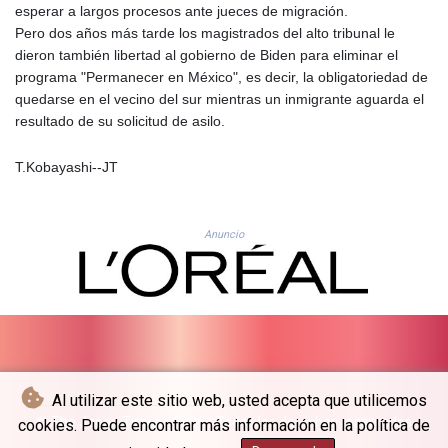
esperar a largos procesos ante jueces de migración.
LSL 18.780552
Pero dos años más tarde los magistrados del alto tribunal le
LTL 3.413808
dieron también libertad al gobierno de Biden para eliminar el
LVL 0.699343
programa "Permanecer en México", es decir, la obligatoriedad de
LYD 7.358934
quedarse en el vecino del sur mientras un inmigrante aguarda el
MAD 10.774363
resultado de su solicitud de asilo.
MDL 20.102535
MGA
T.Kobayashi--JT
4933.054837
MKD 61.708483
MMK
2427.395773
Anuncio
MNT
4157.558143
MOP 9.341598
MRU 46.473418
MUR 54.420371
MVR 17.874501
MWK
Al utilizar este sitio web, usted acepta que utilicemos
2004.537163
© The Japan Times - 2026 - Todos los derechos reservados
cookies. Puede encontrar más información en la política de
MXN 19.809677