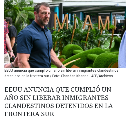
BIF 3453.99514
BMD 1.156149
BND 1.48134
BOB 13.739681
BRL 5.892665
BSD 1.156009
BTN 110.002458
BWP 15.603659
BYN 3.442252
BYR
22660.520413
EEUU anuncia que cumplió un año sin liberar inmigrantes clandestinos
BZD 2.324924
detenidos en la frontera sur / Foto: Chandan Khanna - AFP/Archivos
CAD 1.611493
CDF
EEUU ANUNCIA QUE CUMPLIÓ UN
2615.791646
AÑO SIN LIBERAR INMIGRANTES
CHF 0.933942
CLF 0.026753
CLANDESTINOS DETENIDOS EN LA
CLP
FRONTERA SUR
1056.362238
CNY 7.801236
CNH 7.796982