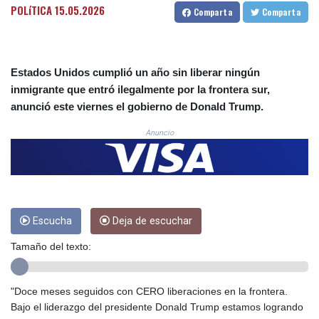
POLíTICA
15.05.2026
Comparta
Comparta
COP
3648.921861
CRC 525.515435
CUC 1.156149
Estados Unidos cumplió un año sin liberar ningún
CUP 30.637949
inmigrante que entró ilegalmente por la frontera sur,
CVE 110.647961
anunció este viernes el gobierno de Donald Trump.
CZK 24.266354
DJF 205.471255
Anuncio
DKK 7.476127
DOP 67.346134
DZD 153.688915
EGP 57.556612
ERN 17.342235
ETB 186.583498
Escucha
Deja de escuchar
FJD 2.553413
Tamaño del texto:
FKP 0.859298
GBP 0.856793
GEL 3.023376
"Doce meses seguidos con CERO liberaciones en la frontera.
GGP 0.859298
Bajo el liderazgo del presidente Donald Trump estamos logrando
GHS 13.596763