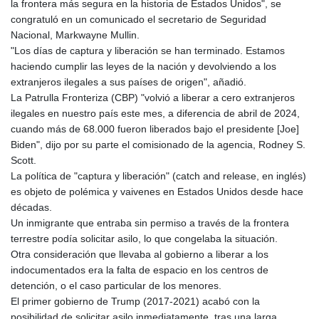
la frontera más segura en la historia de Estados Unidos", se
GIP 0.859298
congratuló en un comunicado el secretario de Seguridad
GMD 84.981404
Nacional, Markwayne Mullin.
GNF
"Los días de captura y liberación se han terminado. Estamos
10145.207892
haciendo cumplir las leyes de la nación y devolviendo a los
GTQ 8.820244
extranjeros ilegales a sus países de origen", añadió.
GYD 241.852202
La Patrulla Fronteriza (CBP) "volvió a liberar a cero extranjeros
HKD 9.070596
ilegales en nuestro país este mes, a diferencia de abril de 2024,
HNL 30.984681
cuando más de 68.000 fueron liberados bajo el presidente [Joe]
HRK 7.533703
Biden", dijo por su parte el comisionado de la agencia, Rodney S.
HTG 151.152612
Scott.
HUF 363.337748
La política de "captura y liberación" (catch and release, en inglés)
IDR
es objeto de polémica y vaivenes en Estados Unidos desde hace
20582.920659
décadas.
ILS 3.468274
Un inmigrante que entraba sin permiso a través de la frontera
IMP 0.859298
terrestre podía solicitar asilo, lo que congelaba la situación.
INR 110.065674
Otra consideración que llevaba al gobierno a liberar a los
IQD
indocumentados era la falta de espacio en los centros de
1514.334158
detención, o el caso particular de los menores.
IRR
El primer gobierno de Trump (2017-2021) acabó con la
1590340.758301
posibilidad de solicitar asilo inmediatamente, tras una larga