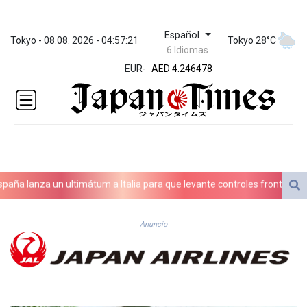
Español
ZWL 372.279507
Tokyo - 08.08. 2026 - 04:57:21
Tokyo 28°C
6 Idiomas
AED 4.246478
EUR
-
AED 4.246478
AFN 76.888523
ALL 93.48757
AMD
423.347546
AOA
1061.345207
ARS
 lanza un ultimátum a Italia para que levante controles fronterizos
1733.058686
AUD 1.635994
AWG 2.082513
Anuncio
AZN 1.970043
BAM 1.961414
BBD 2.328364
BDT 143.103908
BHD 0.435989