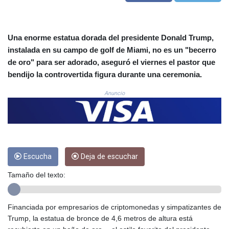
COP
3641.393866
CRC 525.120121
Una enorme estatua dorada del presidente Donald Trump,
CUC 1.152209
instalada en su campo de golf de Miami, no es un "becerro
CUP 30.533527
de oro" para ser adorado, aseguró el viernes el pastor que
CVE 110.287357
bendijo la controvertida figura durante una ceremonia.
CZK 24.243908
DJF 205.567023
Anuncio
DKK 7.475736
DOP 67.265387
DZD 153.102878
EGP 57.247371
ERN 17.283128
ETB 186.320421
Escucha
Deja de escuchar
FJD 2.552604
Tamaño del texto:
FKP 0.856369
GBP 0.856512
GEL 3.013019
Financiada por empresarios de criptomonedas y simpatizantes de
GGP 0.856369
Trump, la estatua de bronce de 4,6 metros de altura está
GHS 13.568751