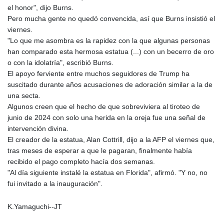
ISK 142.468329
el honor", dijo Burns.
JEP 0.856369
Pero mucha gente no quedó convencida, así que Burns insistió el
JMD 182.981857
viernes.
JOD 0.816908
"Lo que me asombra es la rapidez con la que algunas personas
JPY 182.455111
han comparado esta hermosa estatua (...) con un becerro de oro
KES 149.049537
o con la idolatría", escribió Burns.
KGS 100.760472
El apoyo ferviente entre muchos seguidores de Trump ha
KHR
suscitado durante años acusaciones de adoración similar a la de
4683.238048
una secta.
KMF 491.993323
Algunos creen que el hecho de que sobreviviera al tiroteo de
KRW
junio de 2024 con solo una herida en la oreja fue una señal de
1637.219545
intervención divina.
KWD 0.356067
El creador de la estatua, Alan Cottrill, dijo a la AFP el viernes que,
KYD 0.96202
tras meses de esperar a que le pagaran, finalmente había
KZT 540.94374
recibido el pago completo hacía dos semanas.
LAK
"Al día siguiente instalé la estatua en Florida", afirmó. "Y no, no
26082.966454
fui invitado a la inauguración".
LBP
103373.346556
K.Yamaguchi--JT
LKR 387.758699
LRD 208.366759