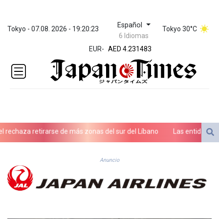
Español
ZWL 371.010688
Tokyo - 07.08. 2026 - 19:20:23
Tokyo 30°C
6 Idiomas
AED 4.231483
EUR
-
AED 4.231483
AFN 75.467656
ALL 93.271336
AMD
422.196577
AOA
1057.72755
ARS
echaza retirarse de más zonas del sur del Líbano
Las entidades mili
1728.022837
AUD 1.6396
AWG 2.073975
Anuncio
AZN 1.938486
BAM 1.956247
BBD 2.325032
BDT 142.892687
BHD 0.4353