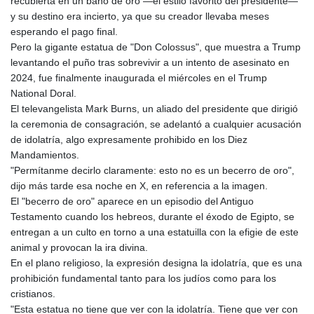
recubierta en un baño de oro —el estilo favorito del presidente—
GIP 0.856369
y su destino era incierto, ya que su creador llevaba meses
GMD 85.263702
esperando el pago final.
GNF
Pero la gigante estatua de "Don Colossus", que muestra a Trump
10137.703095
levantando el puño tras sobrevivir a un intento de asesinato en
GTQ 8.808015
2024, fue finalmente inaugurada el miércoles en el Trump
GYD 241.504196
National Doral.
HKD 9.039024
El televangelista Mark Burns, un aliado del presidente que dirigió
HNL 30.940078
la ceremonia de consagración, se adelantó a cualquier acusación
HRK 7.533599
de idolatría, algo expresamente prohibido en los Diez
HTG 150.927975
Mandamientos.
HUF 365.333043
"Permítanme decirlo claramente: esto no es un becerro de oro",
IDR
dijo más tarde esa noche en X, en referencia a la imagen.
20624.533343
El "becerro de oro" aparece en un episodio del Antiguo
ILS 3.472762
Testamento cuando los hebreos, durante el éxodo de Egipto, se
IMP 0.856369
entregan a un culto en torno a una estatuilla con la efigie de este
INR 109.715086
animal y provocan la ira divina.
IQD
En el plano religioso, la expresión designa la idolatría, que es una
1512.239361
prohibición fundamental tanto para los judíos como para los
IRR
cristianos.
1584113.947438
"Esta estatua no tiene que ver con la idolatría. Tiene que ver con