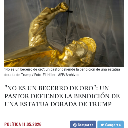
BIF 3450.039479
BMD 1.152209
BND 1.480174
BOB 13.962133
BRL 5.888365
BSD 1.154364
BTN 109.858653
BWP 15.612571
BYN 3.417782
BYR
22583.287906
"No es un becerro de oro": un pastor defiende la bendición de una estatua
BZD 2.321631
dorada de Trump / Foto: Eli Hiller - AFP/Archivos
CAD 1.616319
CDF
"NO ES UN BECERRO DE ORO": UN
2603.991686
PASTOR DEFIENDE LA BENDICIÓN DE
CHF 0.936072
CLF 0.026726
UNA ESTATUA DORADA DE TRUMP
CLP
1055.284416
CNY 7.776313
POLíTICA
11.05.2026
Comparta
Comparta
CNH 7.773295