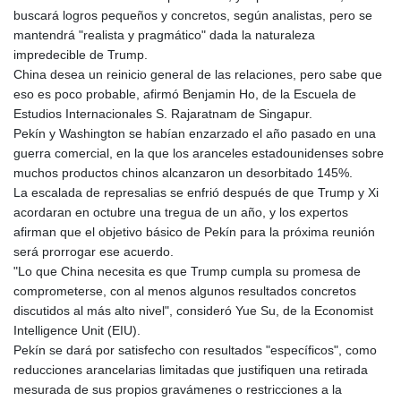
GNF
buscará logros pequeños y concretos, según analistas, pero se
10123.874202
mantendrá "realista y pragmático" dada la naturaleza
GTQ 8.794891
impredecible de Trump.
GYD 241.157003
China desea un reinicio general de las relaciones, pero sabe que
HKD 9.067746
eso es poco probable, afirmó Benjamin Ho, de la Escuela de
HNL 30.895616
Estudios Internacionales S. Rajaratnam de Singapur.
HRK 7.536622
Pekín y Washington se habían enzarzado el año pasado en una
HTG 150.718127
guerra comercial, en la que los aranceles estadounidenses sobre
HUF 363.096405
muchos productos chinos alcanzaron un desorbitado 145%.
IDR
La escalada de represalias se enfrió después de que Trump y Xi
20580.370421
acordaran en octubre una tregua de un año, y los expertos
ILS 3.468234
afirman que el objetivo básico de Pekín para la próxima reunión
IMP 0.8566
será prorrogar ese acuerdo.
INR 110.076256
"Lo que China necesita es que Trump cumpla su promesa de
IQD
comprometerse, con al menos algunos resultados concretos
1509.981237
discutidos al más alto nivel", consideró Yue Su, de la Economist
IRR
Intelligence Unit (EIU).
1590322.371805
Pekín se dará por satisfecho con resultados "específicos", como
ISK 142.598215
reducciones arancelarias limitadas que justifiquen una retirada
JEP 0.8566
mesurada de sus propios gravámenes o restricciones a la