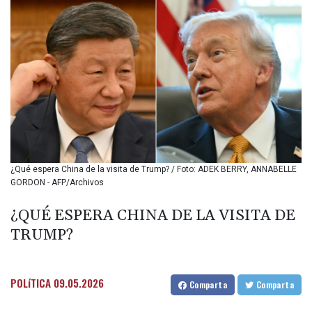
BMD 1.156136
BND 1.477082
BOB 13.69983
BRL 5.876989
BSD 1.152686
BTN 109.688637
BWP 15.558807
BYN 3.432357
BYR
22660.258427
BZD 2.318271
¿Qué espera China de la visita de Trump? / Foto: ADEK BERRY, ANNABELLE
CAD 1.61333
GORDON - AFP/Archivos
CDF
2615.761404
¿QUÉ ESPERA CHINA DE LA VISITA DE
CHF 0.93588
TRUMP?
CLF 0.026749
CLP
1056.199727
CNY 7.801146
POLíTICA
09.05.2026
Comparta
Comparta
CNH 7.796152
COP 3633.55485