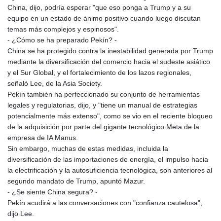
NGN
China, dijo, podría esperar "que eso ponga a Trump y a su
1577.963717
equipo en un estado de ánimo positivo cuando luego discutan
NIO 42.419473
temas más complejos y espinosos".
NOK 10.99759
- ¿Cómo se ha preparado Pekín? -
NPR 175.501819
China se ha protegido contra la inestabilidad generada por Trump
NZD 1.966719
mediante la diversificación del comercio hacia el sudeste asiático
OMR 0.442445
y el Sur Global, y el fortalecimiento de los lazos regionales,
PAB 1.152686
señaló Lee, de la Asia Society.
PEN 3.903651
Pekín también ha perfeccionado su conjunto de herramientas
PGK 5.093937
legales y regulatorias, dijo, y "tiene un manual de estrategias
PHP 70.183258
potencialmente más extenso", como se vio en el reciente bloqueo
PKR 320.014324
de la adquisición por parte del gigante tecnológico Meta de la
PLN 4.299905
empresa de IA Manus.
PYG
Sin embargo, muchas de estas medidas, incluida la
6853.914834
diversificación de las importaciones de energía, el impulso hacia
QAR 4.213648
la electrificación y la autosuficiencia tecnológica, son anteriores al
RON 5.244583
segundo mandato de Trump, apuntó Mazur.
RSD 117.338542
- ¿Se siente China segura? -
RUB 94.338828
Pekín acudirá a las conversaciones con "confianza cautelosa",
RWF
dijo Lee.
1694.978938