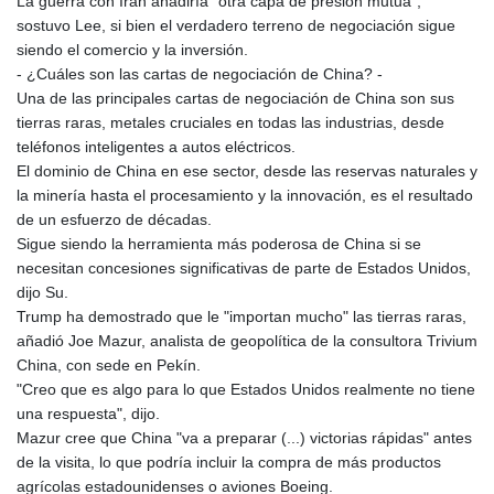
La guerra con Irán añadiría "otra capa de presión mutua",
LVL 0.699335
sostuvo Lee, si bien el verdadero terreno de negociación sigue
LYD 7.331909
siendo el comercio y la inversión.
MAD 10.743067
- ¿Cuáles son las cartas de negociación de China? -
MDL 20.044751
Una de las principales cartas de negociación de China son sus
MGA
tierras raras, metales cruciales en todas las industrias, desde
4918.938878
teléfonos inteligentes a autos eléctricos.
MKD 61.524236
El dominio de China en ese sector, desde las reservas naturales y
MMK
la minería hasta el procesamiento y la innovación, es el resultado
2427.596601
de un esfuerzo de décadas.
MNT 4159.0218
Sigue siendo la herramienta más poderosa de China si se
MOP 9.314584
necesitan concesiones significativas de parte de Estados Unidos,
MRU 46.338424
dijo Su.
MUR 54.419742
Trump ha demostrado que le "importan mucho" las tierras raras,
MVR 17.862733
añadió Joe Mazur, analista de geopolítica de la consultora Trivium
MWK
China, con sede en Pekín.
1998.775164
"Creo que es algo para lo que Estados Unidos realmente no tiene
MXN 19.811945
una respuesta", dijo.
MYR 4.728715
Mazur cree que China "va a preparar (...) victorias rápidas" antes
MZN 73.882892
de la visita, lo que podría incluir la compra de más productos
NAD 18.726567
agrícolas estadounidenses o aviones Boeing.