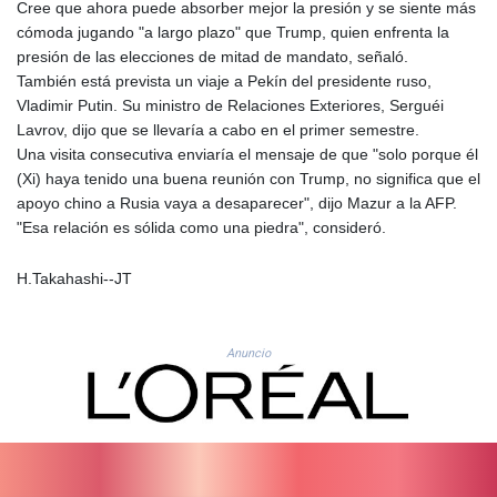
Cree que ahora puede absorber mejor la presión y se siente más
SAR 4.345489
cómoda jugando "a largo plazo" que Trump, quien enfrenta la
SBD 9.325039
presión de las elecciones de mitad de mandato, señaló.
SCR 16.705092
También está prevista un viaje a Pekín del presidente ruso,
SDG 694.263698
Vladimir Putin. Su ministro de Relaciones Exteriores, Serguéi
SEK 10.961095
Lavrov, dijo que se llevaría a cabo en el primer semestre.
SGD 1.477661
Una visita consecutiva enviaría el mensaje de que "solo porque él
SLE 28.445176
(Xi) haya tenido una buena reunión con Trump, no significa que el
SOS 658.791814
apoyo chino a Rusia vaya a desaparecer", dijo Mazur a la AFP.
SRD 43.778814
"Esa relación es sólida como una piedra", consideró.
STD
23929.673396
H.Takahashi--JT
STN 24.499696
SVC 10.085875
SZL 18.722767
Anuncio
THB 38.210709
TJS 10.633568
TMT 4.058036
TND 3.386358
TRY 55.144784
TTD 7.812903