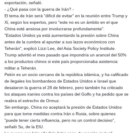
JMD 183.057725
exportación, señaló.
JOD 0.819746
- ¿Qué pasa con la guerra de Irán? -
JPY 182.445186
El tema de Irán será "difícil de evitar" en la reunión entre Trump y
KES 149.158147
Xi, según los expertos, pero "este no es un ámbito en el que
KGS 101.104505
China esté ansiosa por involucrarse profundamente".
KHR
"Estados Unidos ya está aumentando la presión sobre China
4681.941823
antes de la cumbre al apuntar a sus lazos económicos con
KMF 492.514185
Teherán", explicó Lizzi Lee, del Asia Society Policy Institute.
KRW
Trump advirtió el mes pasado que impondría un arancel del 50%
1627.712241
a los productos chinos si este país proporcionaba asistencia
KWD 0.356853
militar a Teherán.
KYD 0.960588
Pekín es un socio cercano de la república islámica, y ha calificado
KZT 540.233287
de ilegales los bombardeos de Estados Unidos e Israel que
LAK
desataron la guerra el 28 de febrero, pero también ha criticado
26025.676609
los ataques iraníes contra los países del Golfo y ha pedido que se
LBP
reabra el estrecho de Ormuz.
103223.017367
Sin embargo, China no aceptará la presión de Estados Unidos
LKR 386.635196
para que tome medidas contra Irán o Rusia, sobre quienes
LRD 208.057415
"puede tener cierta influencia, pero no un control decisivo",
LSL 18.726567
señaló Su, de la EIU.
LTL 3.413768