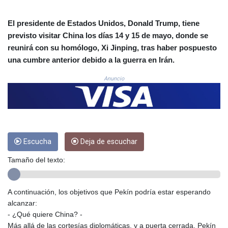
CRC 523.993489
CUC 1.156136
El presidente de Estados Unidos, Donald Trump, tiene
CUP 30.637594
previsto visitar China los días 14 y 15 de mayo, donde se
CVE 110.26363
reunirá con su homólogo, Xi Jinping, tras haber pospuesto
CZK 24.258158
una cumbre anterior debido a la guerra en Irán.
DJF 205.267449
DKK 7.477932
Anuncio
DOP 67.289164
DZD 152.967099
EGP 57.293288
ERN 17.342035
ETB 186.049588
Escucha
Deja de escuchar
FJD 2.553384
FKP 0.8566
Tamaño del texto:
GBP 0.858527
GEL 3.017966
GGP 0.8566
A continuación, los objetivos que Pekín podría estar esperando
GHS 13.526832
alcanzar:
GIP 0.8566
- ¿Qué quiere China? -
GMD 84.980421
Más allá de las cortesías diplomáticas, y a puerta cerrada, Pekín