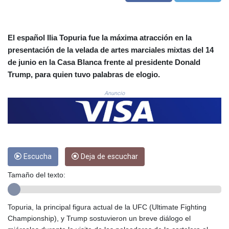
CLF 0.026803
CLP
1054.878725
El español Ilia Topuria fue la máxima atracción en la
CNY 7.796165
presentación de la velada de artes marciales mixtas del 14
CNH 7.792791
de junio en la Casa Blanca frente al presidente Donald
COP
Trump, para quien tuvo palabras de elogio.
3648.389022
CRC 523.81326
Anuncio
CUC 1.155398
CUP 30.61805
CVE 110.22332
CZK 24.264051
DJF
205.196847
Escucha
Deja de escuchar
DKK 7.475264
Tamaño del texto:
DOP 67.26602
DZD
153.587771
Topuria, la principal figura actual de la UFC (Ultimate Fighting
EGP 57.609419
Championship), y Trump sostuvieron un breve diálogo el
ERN 17.330971