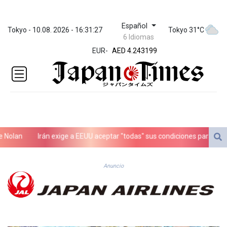
Español
ZWL
Tokyo - 10.08. 2026 - 16:31:27
Tokyo 31°C
6 Idiomas
372.037716
EUR
-
AED 4.243199
AED 4.243199
AFN 76.816385
ALL 93.186779
AMD
421.940448
AOA
1059.499986
lan
Irán exige a EEUU aceptar "todas" sus condiciones para reabrir
ARS
1731.96426
AUD 1.634492
Anuncio
AWG 2.081161
AZN 1.961832
BAM 1.955111
BBD 2.320873
BDT