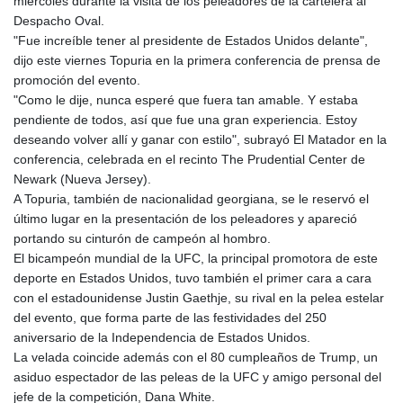
miércoles durante la visita de los peleadores de la cartelera al
ETB
Despacho Oval.
185.985596
"Fue increíble tener al presidente de Estados Unidos delante",
FJD 2.552261
dijo este viernes Topuria en la primera conferencia de prensa de
FKP 0.857019
promoción del evento.
GBP 0.856098
"Como le dije, nunca esperé que fuera tan amable. Y estaba
GEL 3.015386
pendiente de todos, así que fue una gran experiencia. Estoy
GGP 0.857019
deseando volver allí y ganar con estilo", subrayó El Matador en la
GHS 13.519372
conferencia, celebrada en el recinto The Prudential Center de
GIP 0.857019
Newark (Nueva Jersey).
GMD
A Topuria, también de nacionalidad georgiana, se le reservó el
84.920858
último lugar en la presentación de los peleadores y apareció
GNF
portando su cinturón de campeón al hombro.
10120.260724
El bicampeón mundial de la UFC, la principal promotora de este
GTQ 8.791676
deporte en Estados Unidos, tuvo también el primer cara a cara
GYD
con el estadounidense Justin Gaethje, su rival en la pelea estelar
241.024009
del evento, que forma parte de las festividades del 250
HKD 9.064594
aniversario de la Independencia de Estados Unidos.
HNL 30.884989
La velada coincide además con el 80 cumpleaños de Trump, un
HRK 7.534375
asiduo espectador de las peleas de la UFC y amigo personal del
HTG
jefe de la competición, Dana White.