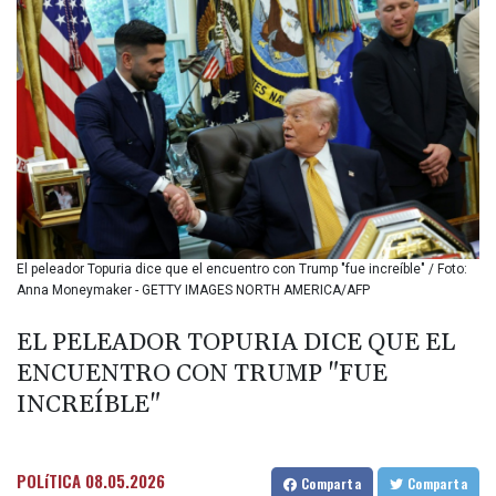
142.639766
BHD 0.434545
BIF
3449.985005
BMD 1.155398
BND 1.47658
BOB 13.695177
BRL 5.874733
BSD 1.152289
BTN
109.648538
El peleador Topuria dice que el encuentro con Trump "fue increíble" / Foto:
BWP
Anna Moneymaker - GETTY IMAGES NORTH AMERICA/AFP
15.553455
BYN 3.431177
EL PELEADOR TOPURIA DICE QUE EL
BYR
ENCUENTRO CON TRUMP "FUE
22645.802735
BZD 2.317474
INCREÍBLE"
CAD 1.612324
CDF
2614.086957
POLíTICA
08.05.2026
Comparta
Comparta
CHF 0.934654