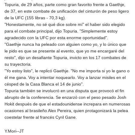
150.666939
Topuria, de 29 años, parte como gran favorito frente a Gaethje,
HUF
de 37, en este combate de unificación del cinturón de peso ligero
363.033032
de la UFC (155 libras - 70,3 kg).
IDR
"Honestamente, no sé qué dice sobre mí" el haber sido elegido
20546.50216
para el combate principal, dijo Topuria. "Simplemente estoy
ILS 3.468101
agradecido con la UFC por esta enorme oportunidad".
IMP 0.857019
"Gaethje nunca ha peleado con alguien como yo, y lo único que
INR 110.072122
le pido es que se presente al evento, que yo me encargaré del
IQD
resto", dijo un desafiante Topuria, invicto en los 17 combates de
1509.468404
su trayectoria.
IRR
"Yo estoy listo", le replicó Gaethje. "No me importa si yo le gano o
1589307.85432
él me gana. Voy a intentar noquearlo. Voy a lanzar misiles en el
ISK 142.587462
césped de la Casa Blanca el 14 de junio".
JEP 0.857019
Topuria también se involucró en una disputa que provocó el fin
JMD
abrupto de la conferencia. Se enzarzó con el peso pesado Josh
182.994762
Hokit después de que el estadounidense increpara en numerosas
JOD 0.819159
ocasiones al brasileño Alex Pereira, quien protagonizará la pelea
JPY
coestelar frente al francés Cyril Gane.
182.969975
KES
Y.Mori--JT
149.450928