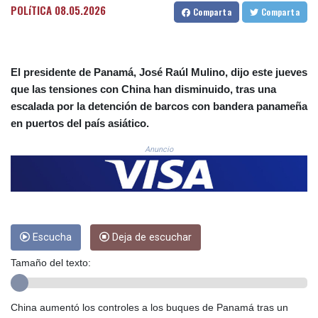
POLíTICA
08.05.2026
Comparta
Comparta
COP
3641.324061
CRC 524.099988
CUC 1.152471
El presidente de Panamá, José Raúl Mulino, dijo este jueves
CUP 30.540479
que las tensiones con China han disminuido, tras una
CVE 110.809379
escalada por la detención de barcos con bandera panameña
CZK 24.24407
DJF 204.817306
en puertos del país asiático.
DKK 7.476217
Anuncio
DOP 67.193733
DZD 153.365094
EGP 57.264782
ERN 17.287064
ETB 185.968128
FJD 2.552089
Escucha
Deja de escuchar
FKP 0.856077
GBP 0.85641
Tamaño del texto:
GEL 3.013725
GGP 0.856077
China aumentó los controles a los buques de Panamá tras un
GHS 13.524239