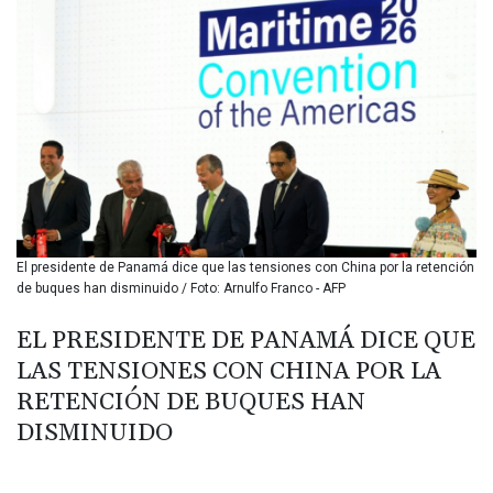
BIF 3445.888043
BMD 1.152471
BND 1.477446
BOB 13.935975
BRL 5.897421
BSD 1.152186
BTN 109.652359
BWP 15.583119
BYN 3.411334
BYR
22588.429982
El presidente de Panamá dice que las tensiones con China por la retención
BZD 2.317251
de buques han disminuido / Foto: Arnulfo Franco - AFP
CAD 1.615251
CDF
EL PRESIDENTE DE PANAMÁ DICE QUE
2604.584378
LAS TENSIONES CON CHINA POR LA
CHF 0.936272
CLF 0.026727
RETENCIÓN DE BUQUES HAN
CLP
DISMINUIDO
1055.271199
CNY 7.778084
CNH 7.777151