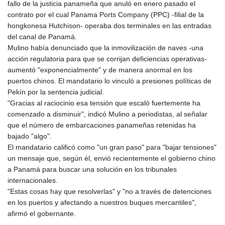
fallo de la justicia panameña que anuló en enero pasado el
GIP 0.856077
contrato por el cual Panama Ports Company (PPC) -filial de la
GMD 85.282572
hongkonesa Hutchison- operaba dos terminales en las entradas
GNF
del canal de Panamá.
10118.69464
Mulino había denunciado que la inmovilización de naves -una
GTQ 8.791437
acción regulatoria para que se corrijan deficiencias operativas-
GYD 241.048608
aumentó "exponencialmente" y de manera anormal en los
HKD 9.04099
puertos chinos. El mandatario lo vinculó a presiones políticas de
HNL 30.88171
Pekín por la sentencia judicial.
HRK 7.536585
"Gracias al raciocinio esa tensión que escaló fuertemente ha
HTG 150.649793
comenzado a disminuir", indicó Mulino a periodistas, al señalar
HUF 364.625083
que el número de embarcaciones panameñas retenidas ha
IDR
bajado "algo".
20648.821428
El mandatario calificó como "un gran paso" para "bajar tensiones"
ILS 3.46629
un mensaje que, según él, envió recientemente el gobierno chino
IMP 0.856077
a Panamá para buscar una solución en los tribunales
INR 109.809273
internacionales.
IQD
"Estas cosas hay que resolverlas" y "no a través de detenciones
1509.393123
en los puertos y afectando a nuestros buques mercantiles",
IRR
afirmó el gobernante.
1584474.640687