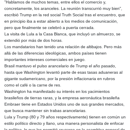
"Hablamos de muchos temas, entre ellos el comercio y,
ETB
concretamente, los aranceles. La reunión transcurrió muy bien",
185.985596
escribió Trump en la red social Truth Social tras el encuentro, que
FJD 2.552261
en principio iba a estar abierto a los medios de comunicación,
FKP 0.857019
pero que finalmente se celebró a puerta cerrada.
GBP 0.856098
La visita de Lula a la Casa Blanca, que incluyó un almuerzo, se
GEL 3.015386
extendió por más de dos horas.
GGP 0.857019
Los mandatarios han tenido una relación de altibajos. Pero más
GHS 13.519372
allá de las diferencias ideológicas, ambos países tienen
GIP 0.857019
importantes intereses comerciales en juego.
GMD
Brasil mantuvo el pulso arancelario de Trump el año pasado,
84.920858
hasta que Washington levantó parte de esas tasas aduaneras al
GNF
gigante sudamericano, por la presión inflacionaria en rubros
10120.260724
como el café o la carne de res.
GTQ 8.791676
Washington ha manifestado su interés en los yacimientos
GYD
brasileños de tierras raras, y la empresa aeronáutica brasileña
241.024009
Embraer tiene en Estados Unidos uno de sus grandes mercados,
HKD 9.064594
que busca mantener sin trabas arancelarias.
HNL 30.884989
Lula y Trump (80 y 79 años respectivamente) tienen en común un
HRK 7.534375
estilo político directo y llano, una manera personalista de enfocar
HTG
la política, lo que les permitió cruzarse en la asamblea general de