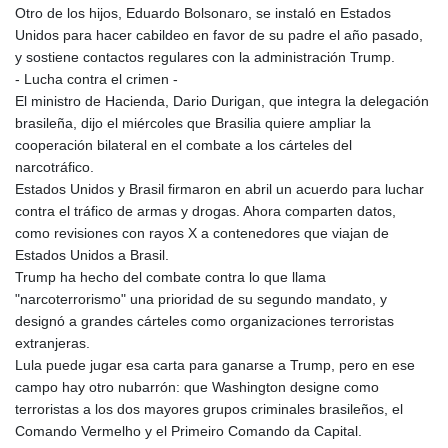
Otro de los hijos, Eduardo Bolsonaro, se instaló en Estados
KGS 101.03906
Unidos para hacer cabildeo en favor de su padre el año pasado,
KHR
y sostiene contactos regulares con la administración Trump.
4680.351701
- Lucha contra el crimen -
KMF
El ministro de Hacienda, Dario Durigan, que integra la delegación
492.199617
brasileña, dijo el miércoles que Brasilia quiere ampliar la
KRW
cooperación bilateral en el combate a los cárteles del
1636.950761
narcotráfico.
KWD 0.356741
Estados Unidos y Brasil firmaron en abril un acuerdo para luchar
KYD 0.960262
contra el tráfico de armas y drogas. Ahora comparten datos,
KZT
como revisiones con rayos X a contenedores que viajan de
540.040464
Estados Unidos a Brasil.
LAK
Trump ha hecho del combate contra lo que llama
26016.724996
"narcoterrorismo" una prioridad de su segundo mandato, y
LBP
designó a grandes cárteles como organizaciones terroristas
103187.513486
extranjeras.
LKR
Lula puede jugar esa carta para ganarse a Trump, pero en ese
386.502211
campo hay otro nubarrón: que Washington designe como
LRD
terroristas a los dos mayores grupos criminales brasileños, el
207.987652
Comando Vermelho y el Primeiro Comando da Capital.
LSL 18.720126