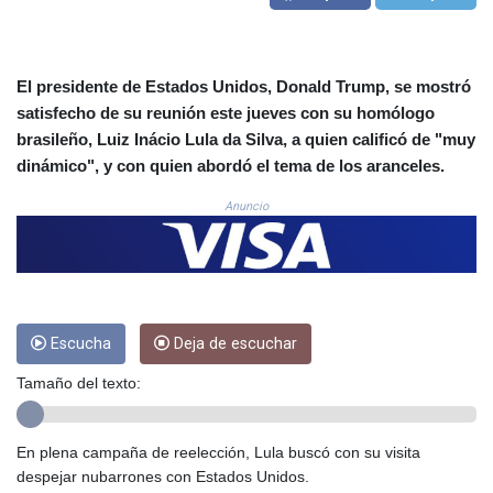
CLF 0.026803
CLP
1054.878725
El presidente de Estados Unidos, Donald Trump, se mostró
CNY 7.796165
satisfecho de su reunión este jueves con su homólogo
CNH 7.792791
brasileño, Luiz Inácio Lula da Silva, a quien calificó de "muy
COP
3648.389022
dinámico", y con quien abordó el tema de los aranceles.
CRC 523.81326
Anuncio
CUC 1.155398
CUP 30.61805
CVE 110.22332
CZK 24.264051
DJF
205.196847
Escucha
Deja de escuchar
DKK 7.475264
Tamaño del texto:
DOP 67.26602
DZD
153.587771
En plena campaña de reelección, Lula buscó con su visita
EGP 57.609419
despejar nubarrones con Estados Unidos.
ERN 17.330971