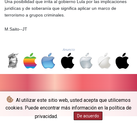
Una posibilidad que irrita al gobierno Lula por las implicaciones
LTL 3.41159
juridícas y de soberanía que significa aplicar un marco de
LVL 0.698888
terrorismo a grupos criminales.
LYD 7.329387
MAD
M.Saito--JT
10.739418
MDL 20.037856
MGA
4917.246994
Anuncio
MKD 61.540878
MMK
2425.815605
MNT
4152.793668
MOP 9.311421
MRU
Al utilizar este sitio web, usted acepta que utilicemos
46.322486
© The Japan Times - 2026 - Todos los derechos reservados
cookies. Puede encontrar más información en la política de
MUR
privacidad.
De acuerdo
54.303818
MVR
17.850835