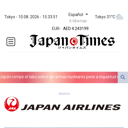
Español
ZWL
Tokyo - 10.08. 2026 - 15:33:51
Tokyo 31°C
6 Idiomas
372.037716
EUR
-
AED 4.243199
AED 4.243199
AFN 76.816385
ALL 93.186779
AMD
421.940448
AOA
1059.499986
 rompe el tabú sobre las armas nucleares pese a inquietud de pacifist
ARS
1731.96426
AUD 1.634492
Anuncio
AWG 2.081161
AZN 1.961832
BAM 1.955111
BBD 2.320873
BDT