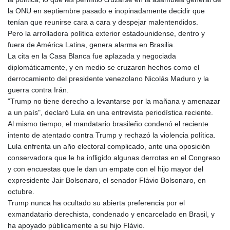
150.666939
la ONU en septiembre pasado e inopinadamente decidir que
HUF
tenían que reunirse cara a cara y despejar malentendidos.
363.033032
Pero la arrolladora política exterior estadounidense, dentro y
IDR
fuera de América Latina, genera alarma en Brasilia.
20546.50216
La cita en la Casa Blanca fue aplazada y negociada
ILS 3.468101
diplomáticamente, y en medio se cruzaron hechos como el
IMP 0.857019
derrocamiento del presidente venezolano Nicolás Maduro y la
INR 110.072122
guerra contra Irán.
IQD
"Trump no tiene derecho a levantarse por la mañana y amenazar
1509.468404
a un país", declaró Lula en una entrevista periodística reciente.
IRR
Al mismo tiempo, el mandatario brasileño condenó el reciente
1589307.85432
intento de atentado contra Trump y rechazó la violencia política.
ISK 142.587462
Lula enfrenta un año electoral complicado, ante una oposición
JEP 0.857019
conservadora que le ha infligido algunas derrotas en el Congreso
JMD
y con encuestas que le dan un empate con el hijo mayor del
182.994762
expresidente Jair Bolsonaro, el senador Flávio Bolsonaro, en
JOD 0.819159
octubre.
JPY
Trump nunca ha ocultado su abierta preferencia por el
182.969975
exmandatario derechista, condenado y encarcelado en Brasil, y
KES
ha apoyado públicamente a su hijo Flávio.
149.450928