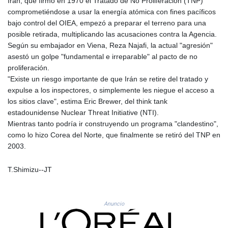
Irán, que firmó en 1970 el Tratado de No Proliferación (TNP)
MYR 4.729712
comprometiéndose a usar la energía atómica con fines pacíficos
MZN 73.850081
bajo control del OIEA, empezó a preparar el terreno para una
NAD 18.858114
posible retirada, multiplicando las acusaciones contra la Agencia.
NGN
Según su embajador en Viena, Reza Najafi, la actual "agresión"
1574.438557
asestó un golpe "fundamental e irreparable" al pacto de no
NIO 42.505097
proliferación.
NOK 10.997473
"Existe un riesgo importante de que Irán se retire del tratado y
NPR 175.676818
expulse a los inspectores, o simplemente les niegue el acceso a
NZD 1.963871
los sitios clave", estima Eric Brewer, del think tank
OMR 0.444323
estadounidense Nuclear Threat Initiative (NTI).
PAB 1.154929
Mientras tanto podría ir construyendo un programa "clandestino",
PEN 3.911502
como lo hizo Corea del Norte, que finalmente se retiró del TNP en
PGK 5.111508
2003.
PHP 70.048576
PKR 321.005917
T.Shimizu--JT
PLN 4.301765
PYG
6887.687225
Anuncio
QAR 4.212788
RON 5.246475