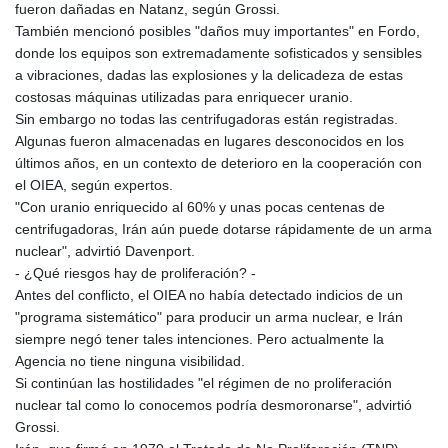
fueron dañadas en Natanz, según Grossi.
LSL 18.846883
También mencionó posibles "daños muy importantes" en Fordo,
LTL 3.411992
donde los equipos son extremadamente sofisticados y sensibles
LVL 0.698971
a vibraciones, dadas las explosiones y la delicadeza de estas
LYD 7.354989
costosas máquinas utilizadas para enriquecer uranio.
MAD 10.762356
Sin embargo no todas las centrifugadoras están registradas.
MDL 20.066482
Algunas fueron almacenadas en lugares desconocidos en los
MGA
últimos años, en un contexto de deterioro en la cooperación con
4971.689885
el OIEA, según expertos.
MKD 61.580848
"Con uranio enriquecido al 60% y unas pocas centenas de
MMK
centrifugadoras, Irán aún puede dotarse rápidamente de un arma
2425.815515
nuclear", advirtió Davenport.
MNT
- ¿Qué riesgos hay de proliferación? -
4157.840286
Antes del conflicto, el OIEA no había detectado indicios de un
MOP 9.330564
"programa sistemático" para producir un arma nuclear, e Irán
MRU 46.313079
siempre negó tener tales intenciones. Pero actualmente la
MUR 54.275184
Agencia no tiene ninguna visibilidad.
MVR 17.852777
Si continúan las hostilidades "el régimen de no proliferación
MWK
nuclear tal como lo conocemos podría desmoronarse", advirtió
2007.163293
Grossi.
MXN 19.914358