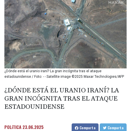
BIF 3457.935899
BMD 1.155534
BND 1.480923
BOB 14.026278
BRL 5.937709
BSD 1.154954
BTN 109.797185
BWP 15.661864
BYN 3.41582
BYR
22648.469045
¿Dónde está el uranio iraní? La gran incógnita tras el ataque
BZD 2.322768
estadounidense / Foto: - - Satellite image ©2025 Maxar Technologies/AFP
CAD 1.619538
CDF
¿DÓNDE ESTÁ EL URANIO IRANÍ? LA
2612.662718
GRAN INCÓGNITA TRAS EL ATAQUE
CHF 0.93298
CLF 0.026749
ESTADOUNIDENSE
CLP
1056.216215
CNY 7.799522
POLíTICA
23.06.2025
Comparta
Comparta
CNH 7.797857