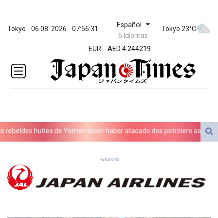
Español
ZWL 372.08152
Tokyo - 06.08. 2026 - 07:56:31
Tokyo 23°C
6 Idiomas
AED 4.244219
EUR
-
AED 4.244219
AFN 76.265188
ALL 93.244792
AMD
423.087628
AOA
1060.780519
ARS
ebeldes hutíes de Yemen dicen haber atacado dos petrolero sauditas
1728.896998
AUD 1.637965
AWG 2.08285
Anuncio
AZN 1.966679
BAM 1.957416
BBD 2.326121
BDT 142.958042
BHD 0.435755