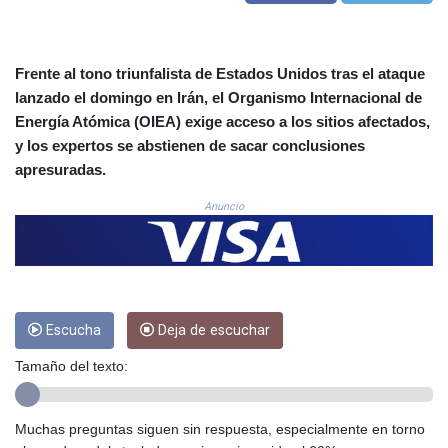
COP
3676.909617
CRC 523.732451
Frente al tono triunfalista de Estados Unidos tras el ataque
CUC 1.155534
lanzado el domingo en Irán, el Organismo Internacional de
CUP 30.621655
Energía Atómica (OIEA) exige acceso a los sitios afectados,
CVE 110.582239
y los expertos se abstienen de sacar conclusiones
CZK 24.19053
apresuradas.
DJF 205.360973
DKK 7.475959
Anuncio
DOP 67.310099
DZD 153.620497
EGP 57.544214
ERN 17.333012
ETB 184.827242
FJD 2.554311
Escucha
Deja de escuchar
FKP 0.85882
Tamaño del texto:
GBP 0.858273
GEL 3.021745
GGP 0.85882
Muchas preguntas siguen sin respuesta, especialmente en torno
GHS 13.548654