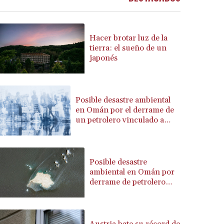
BRL 5.903372
BSD 1.151975
BTN 109.6322
Hacer brotar luz de la
BWP 15.580254
tierra: el sueño de un
japonés
BYN 3.410707
BYR 22584.277216
BZD 2.316825
CAD 1.614833
Posible desastre ambiental
CDF 2604.104891
en Omán por el derrame de
CHF 0.93644
un petrolero vinculado a
Rusia
CLF 0.026727
CLP 1055.331441
CNY 7.776654
Posible desastre
CNH 7.777391
ambiental en Omán por
COP 3641.26532
derrame de petrolero
CRC 524.003635
vinculado a Rusia
CUC 1.152259
CUP 30.534865