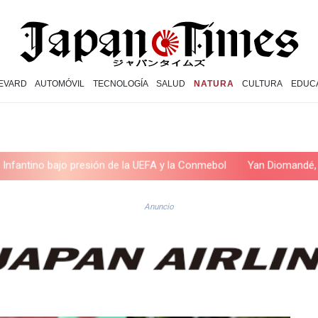
EVARD
AUTOMÓVIL
TECNOLOGÍA
SALUD
NATURA
CULTURA
EDUC
jo presión de la UEFA y la Conmebol
Yan Diomandé, la nueva joya 
Anuncio