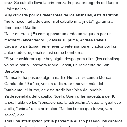
cruz. Su caballo lleva la crin trenzada para protegerla del fuego.
LTL 3.40613
- Adrenalina -
LVL 0.69777
Muy criticada por los defensores de los animales, esta tradición
LYD 7.351704
"no le hace nada de daño ni al caballo ni al jinete", garantiza
MAD 10.760248
Emmanuel Martín.
MDL 20.066456
"Ni te enteras. (Es como) pasar un dedo un segundo por un
MGA
mechero (encendedor)", detalla su prima, Andrea Penela.
4958.406278
Cada año participan en el evento veterinarios enviados por las
MKD 61.485437
autoridades regionales, así como bomberos.
MMK
"Si yo considerara que hay algún riesgo para ellos (los caballos),
2421.811214
yo no lo haría", asevera Mario Candil, un residente de San
MNT
Bartolomé.
4147.977671
"Nunca le ha pasado algo a nadie. Nunca", secunda Monce
MOP 9.318746
García, de 49 años, venida a disfrutar una vez más del
MRU 46.234691
"ambiente, el humo, de esta tradición típica del pueblo".
MUR 54.148043
Ya descendida del caballo, Noelia Guerra, farmacéutica de 46
MVR 17.822046
años, habla de las "sensaciones, la adrenalina", que, al igual que
MWK
a ella, "anima" a los animales. "No los tienes que forzar, van
1999.741972
solos", dice.
MXN 19.840834
Tras una interrupción por la pandemia el año pasado, los caballos
MYR 4.717788