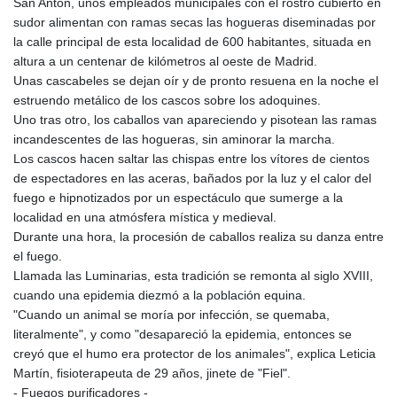
San Antón, unos empleados municipales con el rostro cubierto en
GIP 0.856878
sudor alimentan con ramas secas las hogueras diseminadas por
GMD 84.787876
la calle principal de esta localidad de 600 habitantes, situada en
GNF
altura a un centenar de kilómetros al oeste de Madrid.
10128.702886
Unas cascabeles se dejan oír y de pronto resuena en la noche el
GTQ 8.79966
estruendo metálico de los cascos sobre los adoquines.
GYD 241.274085
Uno tras otro, los caballos van apareciendo y pisotean las ramas
HKD 9.049096
incandescentes de las hogueras, sin aminorar la marcha.
HNL 30.910597
Los cascos hacen saltar las chispas entre los vítores de cientos
HRK 7.53544
de espectadores en las aceras, bañados por la luz y el calor del
HTG 150.790711
fuego e hipnotizados por un espectáculo que sumerge a la
HUF 364.519161
localidad en una atmósfera mística y medieval.
IDR
Durante una hora, la procesión de caballos realiza su danza entre
20647.372445
el fuego.
ILS 3.46953
Llamada las Luminarias, esta tradición se remonta al siglo XVIII,
IMP 0.856878
cuando una epidemia diezmó a la población equina.
INR 109.834412
"Cuando un animal se moría por infección, se quemaba,
IQD
literalmente", y como "desapareció la epidemia, entonces se
1510.805008
creyó que el humo era protector de los animales", explica Leticia
IRR
Martín, fisioterapeuta de 29 años, jinete de "Fiel".
1585899.080318
- Fuegos purificadores -