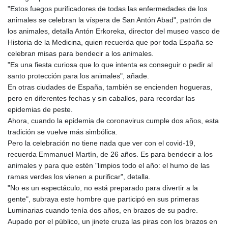
ISK 142.416699
"Estos fuegos purificadores de todas las enfermedades de los
JEP 0.856878
animales se celebran la víspera de San Antón Abad", patrón de
JMD 182.808298
los animales, detalla Antón Erkoreka, director del museo vasco de
JOD 0.817933
Historia de la Medicina, quien recuerda que por toda España se
JPY 182.556612
celebran misas para bendecir a los animales.
KES 149.22293
"Es una fiesta curiosa que lo que intenta es conseguir o pedir al
KGS 100.877923
santo protección para los animales", añade.
KHR
En otras ciudades de España, también se encienden hogueras,
4679.608344
pero en diferentes fechas y sin caballos, para recordar las
KMF 492.565076
epidemias de peste.
KRW 1640.91172
Ahora, cuando la epidemia de coronavirus cumple dos años, esta
KWD 0.357128
tradición se vuelve más simbólica.
KYD 0.961103
Pero la celebración no tiene nada que ver con el covid-19,
KZT 540.432993
recuerda Emmanuel Martín, de 26 años. Es para bendecir a los
LAK
animales y para que estén "limpios todo el año: el humo de las
26058.000902
ramas verdes los vienen a purificar", detalla.
LBP
"No es un espectáculo, no está preparado para divertir a la
103275.743756
gente", subraya este hombre que participó en sus primeras
LKR 387.390908
Luminarias cuando tenía dos años, en brazos de su padre.
LRD 208.169125
Aupado por el público, un jinete cruza las piras con los brazos en
LSL 18.810948