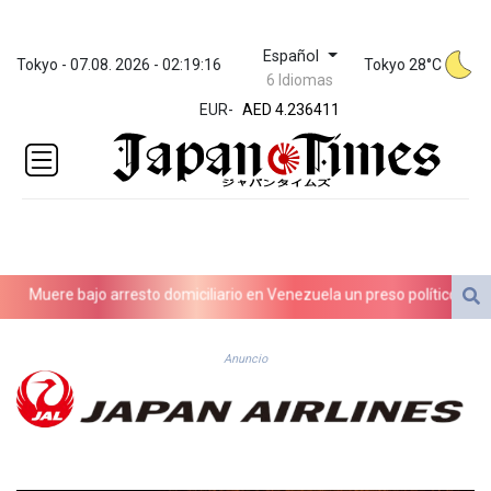
Español
ZWL 371.442287
Tokyo - 07.08. 2026 - 02:19:16
Tokyo 28°C
6 Idiomas
AED 4.236411
EUR
-
AED 4.236411
AFN 76.134675
ALL 93.182464
AMD
422.487247
AOA
1058.957992
ARS
Muere bajo arresto domiciliario en Venezuela un preso político de orige
1726.291717
AUD 1.638296
AWG 2.079272
Anuncio
AZN 1.957663
BAM 1.954392
BBD 2.322816
BDT 142.757152
BHD 0.434883