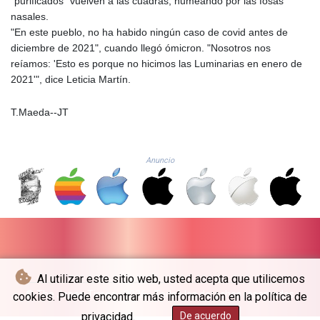
"purificados" vuelven a las cuadras, humeando por las fosas
MZN 73.723223
nasales.
NAD 18.810866
"En este pueblo, no ha habido ningún caso de covid antes de
NGN
diciembre de 2021", cuando llegó ómicron. "Nosotros nos
1571.940531
reíamos: 'Esto es porque no hicimos las Luminarias en enero de
NIO 42.439425
2021'", dice Leticia Martín.
NOK 11.010746
NPR 175.605964
T.Maeda--JT
NZD 1.962366
OMR 0.443552
PAB 1.153259
Anuncio
PEN 3.898292
PGK 5.095329
PHP 70.036572
PKR 320.176332
PLN 4.298908
PYG
6860.028033
QAR 4.215763
Al utilizar este sitio web, usted acepta que utilicemos
RON 5.25556
© The Japan Times - 2026 - Todos los derechos reservados
cookies. Puede encontrar más información en la política de
RSD 117.322806
privacidad.
De acuerdo