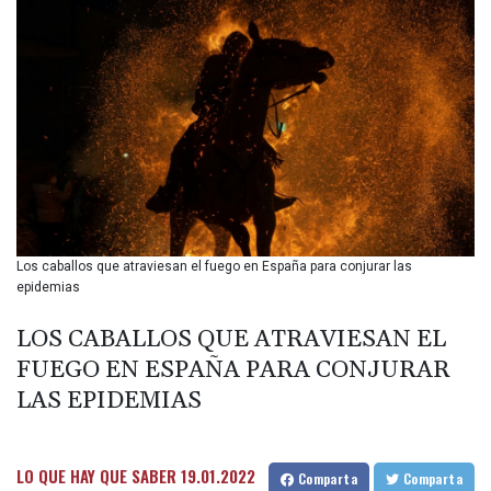
BIF 3446.886847
BMD 1.153549
BND 1.478828
BOB 13.949011
BRL 5.892788
BSD 1.153264
BTN 109.754928
BWP 15.597695
BYN 3.414525
BYR
22609.559189
Los caballos que atraviesan el fuego en España para conjurar las
BZD 2.319419
epidemias
CAD 1.617766
CDF
LOS CABALLOS QUE ATRAVIESAN EL
2608.174036
FUEGO EN ESPAÑA PARA CONJURAR
CHF 0.93494
CLF 0.026655
LAS EPIDEMIAS
CLP
1052.440081
CNY 7.786316
LO QUE HAY QUE SABER
19.01.2022
Comparta
Comparta
CNH 7.784327