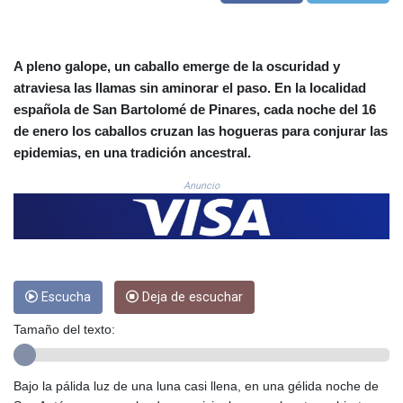
COP
3650.590183
CRC 524.590231
A pleno galope, un caballo emerge de la oscuridad y
CUC 1.153549
atraviesa las llamas sin aminorar el paso. En la localidad
CUP 30.569047
española de San Bartolomé de Pinares, cada noche del 16
CVE 110.185618
de enero los caballos cruzan las hogueras para conjurar las
CZK 24.233468
epidemias, en una tradición ancestral.
DJF 205.370263
DKK 7.47577
Anuncio
DOP 67.201294
DZD 153.450895
EGP 57.316497
ERN 17.303234
ETB 186.142082
FJD 2.552746
Escucha
Deja de escuchar
FKP 0.856878
Tamaño del texto:
GBP 0.856735
GEL 3.016492
GGP 0.856878
Bajo la pálida luz de una luna casi llena, en una gélida noche de
GHS 13.556292