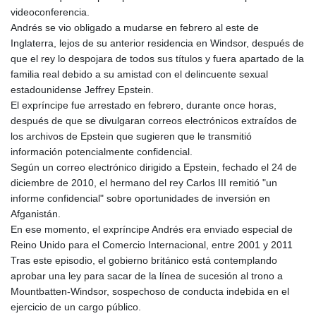
JEP 0.857252
videoconferencia.
JMD 183.057725
Andrés se vio obligado a mudarse en febrero al este de
JOD 0.819746
Inglaterra, lejos de su anterior residencia en Windsor, después de
JPY 182.445186
que el rey lo despojara de todos sus títulos y fuera apartado de la
KES 149.158147
familia real debido a su amistad con el delincuente sexual
KGS 101.104505
estadounidense Jeffrey Epstein.
KHR
El expríncipe fue arrestado en febrero, durante once horas,
4681.941823
después de que se divulgaran correos electrónicos extraídos de
KMF 492.514185
los archivos de Epstein que sugieren que le transmitió
KRW
información potencialmente confidencial.
1627.677557
Según un correo electrónico dirigido a Epstein, fechado el 24 de
KWD 0.356853
diciembre de 2010, el hermano del rey Carlos III remitió "un
KYD 0.960588
informe confidencial" sobre oportunidades de inversión en
KZT 540.233287
Afganistán.
LAK
En ese momento, el expríncipe Andrés era enviado especial de
26025.676609
Reino Unido para el Comercio Internacional, entre 2001 y 2011
LBP
Tras este episodio, el gobierno británico está contemplando
103223.017367
aprobar una ley para sacar de la línea de sucesión al trono a
LKR 386.635196
Mountbatten-Windsor, sospechoso de conducta indebida en el
LRD 208.057415
ejercicio de un cargo público.
LSL 18.726567