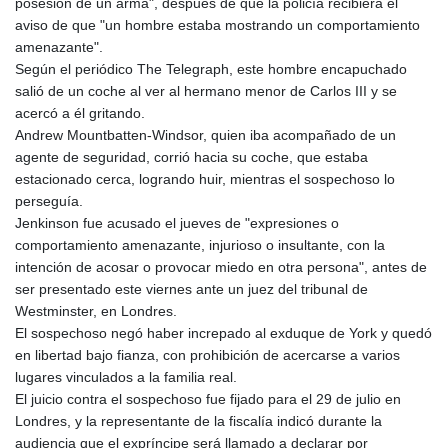
posesión de un arma", después de que la policía recibiera el
GMD 84.980421
aviso de que "un hombre estaba mostrando un comportamiento
GNF
amenazante".
10123.874202
Según el periódico The Telegraph, este hombre encapuchado
GTQ 8.794891
salió de un coche al ver al hermano menor de Carlos III y se
GYD 241.157003
acercó a él gritando.
HKD 9.067746
Andrew Mountbatten-Windsor, quien iba acompañado de un
HNL 30.895616
agente de seguridad, corrió hacia su coche, que estaba
HRK 7.536622
estacionado cerca, logrando huir, mientras el sospechoso lo
HTG 150.718127
perseguía.
HUF 363.096405
Jenkinson fue acusado el jueves de "expresiones o
IDR
comportamiento amenazante, injurioso o insultante, con la
20580.370421
intención de acosar o provocar miedo en otra persona", antes de
ILS 3.468234
ser presentado este viernes ante un juez del tribunal de
IMP 0.857252
Westminster, en Londres.
INR 110.076256
El sospechoso negó haber increpado al exduque de York y quedó
IQD
en libertad bajo fianza, con prohibición de acercarse a varios
1509.981237
lugares vinculados a la familia real.
IRR
El juicio contra el sospechoso fue fijado para el 29 de julio en
1590322.371805
Londres, y la representante de la fiscalía indicó durante la
ISK 142.598215
audiencia que el expríncipe será llamado a declarar por