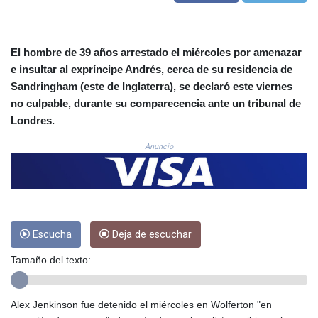
COP 3633.55485
CRC 523.993489
CUC 1.156136
El hombre de 39 años arrestado el miércoles por amenazar
CUP 30.637594
e insultar al expríncipe Andrés, cerca de su residencia de
CVE 110.26363
Sandringham (este de Inglaterra), se declaró este viernes
CZK 24.258158
no culpable, durante su comparecencia ante un tribunal de
DJF 205.267449
Londres.
DKK 7.477932
DOP 67.289164
Anuncio
DZD 152.967099
EGP 57.380687
ERN 17.342035
ETB 186.049588
FJD 2.553384
FKP 0.857252
Escucha
Deja de escuchar
GBP 0.858527
Tamaño del texto:
GEL 3.017966
GGP 0.857252
GHS 13.526832
Alex Jenkinson fue detenido el miércoles en Wolferton "en
GIP 0.857252