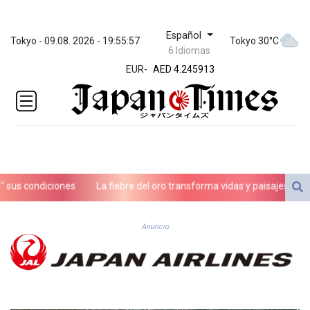
Español
ZWL 372.275202
Tokyo - 09.08. 2026 - 19:55:57
Tokyo 30°C
6 Idiomas
AED 4.245913
EUR
-
AED 4.245913
AFN 76.887634
ALL 93.218842
AMD
422.094755
AOA
1060.176801
ARS
s condiciones
La fiebre del oro transforma vidas y paisajes en Afga
1724.882567
AUD 1.638747
AWG 2.082489
Anuncio
AZN 1.97002
BAM 1.955776
BBD 2.321671
BDT 142.688227
BHD 0.434695