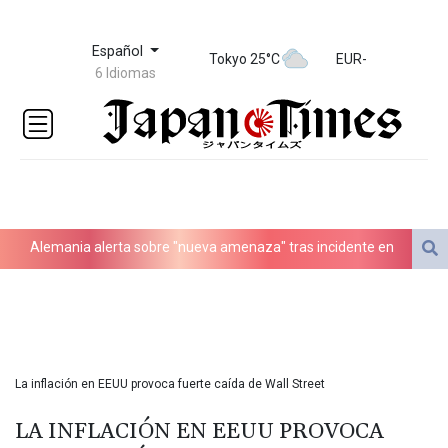
Español
Tokyo 25°C
EUR
-
6 Idiomas
Alemania alerta sobre "nueva amenaza" tras incidente en
aeropuerto clave para envíos a Ucrania
La FIFA intenta superar su crisis con disculpas y "pleno apoyo" a
Infantino
La inflación en EEUU provoca fuerte caída de Wall Street
Debilitado, Infantino organiza reunión de crisis en Marruecos
LA INFLACIÓN EN EEUU PROVOCA
Los rebeldes hutíes de Yemen dicen haber atacado dos petrolero