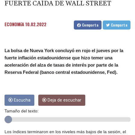
FUERTE CAÍDA DE WALL STREET
sauditas
Debilitado, Infantino organizó reunión de crisis en Marruecos
ECONOMíA
10.02.2022
Comparta
Comparta
Noosha Aubel: Klarar hon av Potsdams problem?
Noosha Aubel: Czy poradzi sobie z problemami Poczdamu?
Noosha Aubel: Είναι σε θέση να αντιμετωπίσει τα προβλήματα
La bolsa de Nueva York concluyó en rojo el jueves por la
fuerte inflación estadounidense que hizo temer una
του Πότσδαμ;
aceleración del alza de tasas de interés por parte de la
Noosha Aubel: Zvládne problémy Postupimi?
Reserva Federal (banco central estadounidense, Fed).
نوشا أوبيل: هل هي على مستوى التحديات التي تواجهها بوتسدام؟
Escucha
Deja de escuchar
Tamaño del texto:
Los índices terminaron en los niveles más bajos de la sesión, el