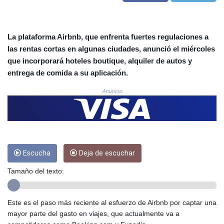
COP
3672.942237
CRC 524.929317
La plataforma Airbnb, que enfrenta fuertes regulaciones a
CUC 1.154295
las rentas cortas en algunas ciudades, anunció el miércoles
CUP 30.588806
que incorporará hoteles boutique, alquiler de autos y
CVE 110.25684
entrega de comida a su aplicación.
CZK 24.205269
DJF 205.50301
Anuncio
DKK 7.475304
DOP 67.244732
DZD 153.502688
EGP 57.471515
ERN 17.314419
ETB 186.262401
Escucha
Deja de escuchar
FJD 2.553819
Tamaño del texto:
FKP 0.857432
GBP 0.857122
GEL 3.018477
Este es el paso más reciente al esfuerzo de Airbnb por captar una
GGP 0.857432
mayor parte del gasto en viajes, que actualmente va a
GHS 13.565055