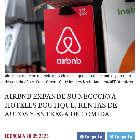
BIF 3449.11485
BMD 1.154295
BND 1.479784
BOB 13.958027
BRL 5.910221
BSD 1.15401
BTN 109.825872
BWP 15.607777
BYN 3.416732
BYR
22624.173581
Airbnb expande su negocio a hoteles boutique, rentas de autos y entrega
BZD 2.320918
de comida / Foto: Scott Olson - Getty Images North America/AFP/Archivos
CAD 1.615637
CDF
AIRBNB EXPANDE SU NEGOCIO A
2609.859744
HOTELES BOUTIQUE, RENTAS DE
CHF 0.93435
CLF 0.02672
AUTOS Y ENTREGA DE COMIDA
CLP
1055.048443
CNY 7.791054
ECONOMíA
20.05.2026
Comparta
Comparta
CNH 7.789111