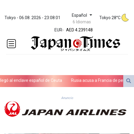
Español
ZWL 371.682381
Tokyo - 06.08. 2026 - 23:08:01
Tokyo 28°C
6 Idiomas
AED 4.239148
EUR
-
AED 4.239148
AFN 76.183133
ALL 93.242695
AMD
422.066935
AOA
1059.642688
ARS
ó al enclave español de Ceuta
Rusia acusa a Francia de perseguir po
1727.110367
AUD 1.638971
AWG 2.080616
Anuncio
AZN 1.960251
BAM 1.955655
BBD 2.324318
BDT 142.849428
BHD 0.435164