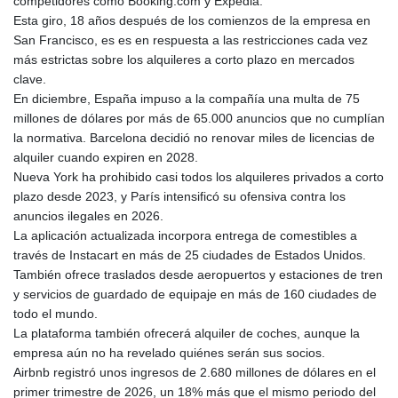
competidores como Booking.com y Expedia.
GIP 0.857432
Esta giro, 18 años después de los comienzos de la empresa en
GMD 84.842311
San Francisco, es es en respuesta a las restricciones cada vez
GNF
más estrictas sobre los alquileres a corto plazo en mercados
10135.249888
clave.
GTQ 8.805348
En diciembre, España impuso a la compañía una multa de 75
GYD 241.43004
millones de dólares por más de 65.000 anuncios que no cumplían
HKD 9.054939
la normativa. Barcelona decidió no renovar miles de licencias de
HNL 30.930577
alquiler cuando expiren en 2028.
HRK 7.534661
Nueva York ha prohibido casi todos los alquileres privados a corto
HTG 150.888179
plazo desde 2023, y París intensificó su ofensiva contra los
HUF 363.741084
anuncios ilegales en 2026.
IDR
La aplicación actualizada incorpora entrega de comestibles a
20659.564222
través de Instacart en más de 25 ciudades de Estados Unidos.
ILS 3.476689
También ofrece traslados desde aeropuertos y estaciones de tren
IMP 0.857432
y servicios de guardado de equipaje en más de 160 ciudades de
INR 109.925261
todo el mundo.
IQD
La plataforma también ofrecerá alquiler de coches, aunque la
1511.781564
empresa aún no ha revelado quiénes serán sus socios.
IRR
Airbnb registró unos ingresos de 2.680 millones de dólares en el
1586924.175584
primer trimestre de 2026, un 18% más que el mismo periodo del