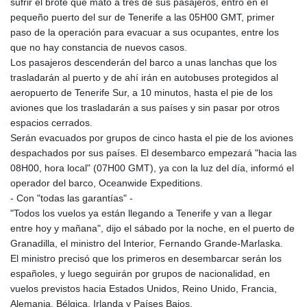
sufrir el brote que mató a tres de sus pasajeros, entró en el
GIP 0.8566
pequeño puerto del sur de Tenerife a las 05H00 GMT, primer
GMD 84.980421
paso de la operación para evacuar a sus ocupantes, entre los
GNF
que no hay constancia de nuevos casos.
10145.090599
Los pasajeros descenderán del barco a unas lanchas que los
GTQ 8.820142
trasladarán al puerto y de ahí irán en autobuses protegidos al
GYD 241.849406
aeropuerto de Tenerife Sur, a 10 minutos, hasta el pie de los
HKD 9.067746
aviones que los trasladarán a sus países y sin pasar por otros
HNL 31.077375
espacios cerrados.
HRK 7.536622
Serán evacuados por grupos de cinco hasta el pie de los aviones
HTG 151.150865
despachados por sus países. El desembarco empezará "hacia las
HUF 363.096405
08H00, hora local" (07H00 GMT), ya con la luz del día, informó el
IDR
operador del barco, Oceanwide Expeditions.
20580.370421
- Con "todas las garantías" -
ILS 3.468234
"Todos los vuelos ya están llegando a Tenerife y van a llegar
IMP 0.8566
entre hoy y mañana", dijo el sábado por la noche, en el puerto de
INR 109.992259
Granadilla, el ministro del Interior, Fernando Grande-Marlaska.
IQD
El ministro precisó que los primeros en desembarcar serán los
1515.115748
españoles, y luego seguirán por grupos de nacionalidad, en
IRR
vuelos previstos hacia Estados Unidos, Reino Unido, Francia,
1590322.371805
Alemania, Bélgica, Irlanda y Países Bajos.