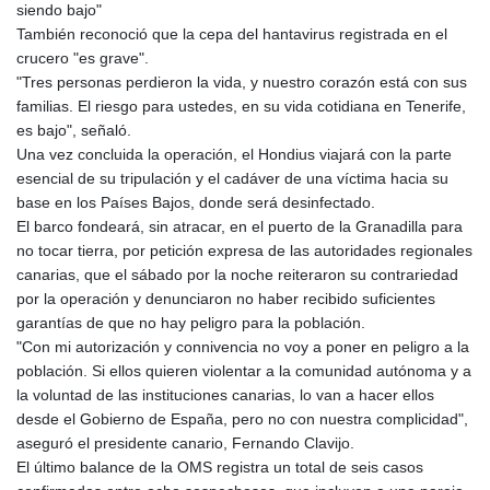
siendo bajo"
LSL 18.648909
También reconoció que la cepa del hantavirus registrada en el
LTL 3.413768
crucero "es grave".
LVL 0.699335
"Tres personas perdieron la vida, y nuestro corazón está con sus
LYD 7.358849
familias. El riesgo para ustedes, en su vida cotidiana en Tenerife,
MAD 10.757887
es bajo", señaló.
MDL 20.102303
Una vez concluida la operación, el Hondius viajará con la parte
MGA
esencial de su tripulación y el cadáver de una víctima hacia su
4982.944983
base en los Países Bajos, donde será desinfectado.
MKD 61.70777
El barco fondeará, sin atracar, en el puerto de la Granadilla para
MMK
no tocar tierra, por petición expresa de las autoridades regionales
2427.596601
canarias, que el sábado por la noche reiteraron su contrariedad
MNT 4159.0218
por la operación y denunciaron no haber recibido suficientes
MOP 9.34149
garantías de que no hay peligro para la población.
MRU 46.349915
"Con mi autorización y connivencia no voy a poner en peligro a la
MUR 54.396619
población. Si ellos quieren violentar a la comunidad autónoma y a
MVR 17.862733
la voluntad de las instituciones canarias, lo van a hacer ellos
MWK
desde el Gobierno de España, pero no con nuestra complicidad",
2008.207995
aseguró el presidente canario, Fernando Clavijo.
MXN 19.811776
El último balance de la OMS registra un total de seis casos
MYR 4.728715