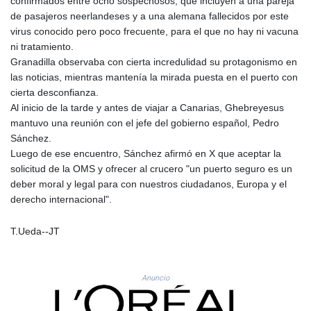
confirmados entre ocho sospechosos, que incluyen a una pareja
MZN 73.882892
de pasajeros neerlandeses y a una alemana fallecidos por este
NAD 18.78764
virus conocido pero poco frecuente, para el que no hay ni vacuna
NGN
ni tratamiento.
1577.963717
Granadilla observaba con cierta incredulidad su protagonismo en
NIO 42.540713
las noticias, mientras mantenía la mirada puesta en el puerto con
NOK 10.99759
cierta desconfianza.
NPR 176.001898
Al inicio de la tarde y antes de viajar a Canarias, Ghebreyesus
NZD 1.961547
mantuvo una reunión con el jefe del gobierno español, Pedro
OMR 0.442559
Sánchez.
PAB 1.15598
Luego de ese encuentro, Sánchez afirmó en X que aceptar la
PEN 3.913564
solicitud de la OMS y ofrecer al crucero "un puerto seguro es un
PGK 5.112721
deber moral y legal para con nuestros ciudadanos, Europa y el
PHP 70.183258
derecho internacional".
PKR 321.178758
PLN 4.299905
T.Ueda--JT
PYG
6873.802279
QAR 4.213541
Anuncio
RON 5.244583
RSD 117.953626