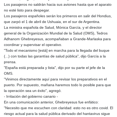
ISK 142.598215
Los pasajeros no saldrán hacia sus aviones hasta que el aparato
JEP 0.8566
no esté listo para despegar.
JMD 183.583315
Los pasajeros españoles serán los primeros en salir del Hondius,
JOD 0.819746
que zarpó el 1 de abril de Ushuaia, en el sur de Argentina.
JPY 182.445186
La ministra española de Salud, Mónica García, y el director
KES 148.887592
general de la Organización Mundial de la Salud (OMS), Tedros
KGS 101.104505
Adhanom Ghebreyesus, acompañaban a Grande-Marlaska para
KHR
coordinar y supervisar el operativo.
4685.244046
"Todo el mecanismo [está] en marcha para la llegada del buque
KMF 492.514185
(...) con todas las garantías de salud pública", dijo García a la
KRW
prensa.
1627.712241
"España está preparada y lista", dijo por su parte el jefe de la
KWD 0.356853
OMS.
KYD 0.963346
"Vinimos directamente aquí para revisar los preparativos en el
KZT 541.784389
puerto. Por supuesto, mañana haremos todo lo posible para que
LAK
la operación sea un éxito", agregó.
26108.437325
- Irritación del gobierno canario -
LBP
En una comunicación anterior, Ghebreyesus fue enfático:
103531.946431
"Necesito que me escuchen con claridad: esto no es otro covid. El
LKR 387.745291
riesgo actual para la salud pública derivado del hantavirus sigue
LRD 209.896866