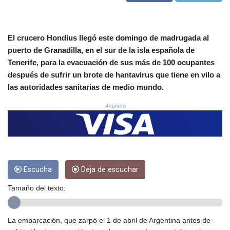
COP
3650.105178
CRC 525.509359
El crucero Hondius llegó este domingo de madrugada al
CUC 1.156136
puerto de Granadilla, en el sur de la isla española de
CUP 30.637594
Tenerife, para la evacuación de sus más de 100 ocupantes
CVE 110.646682
después de sufrir un brote de hantavirus que tiene en vilo a
CZK 24.258158
las autoridades sanitarias de medio mundo.
DJF 205.46888
DKK 7.477932
Anuncio
DOP 67.345355
DZD 153.688625
EGP 57.293288
ERN 17.342035
ETB 184.982115
FJD 2.553384
Escucha
Deja de escuchar
FKP 0.8566
Tamaño del texto:
GBP 0.856968
GEL 3.017966
GGP 0.8566
La embarcación, que zarpó el 1 de abril de Argentina antes de
GHS 13.596606