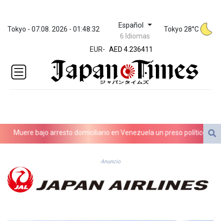
Español
ZWL 371.442287
Tokyo - 07.08. 2026 - 01:48:32
Tokyo 28°C
6 Idiomas
AED 4.236411
EUR
-
AED 4.236411
AFN 76.134675
ALL 93.182464
AMD
422.487247
AOA
1058.957992
ARS
uere bajo arresto domiciliario en Venezuela un preso político de orige
1726.291717
AUD 1.638296
AWG 2.079272
Anuncio
AZN 1.957663
BAM 1.954392
BBD 2.322816
BDT 142.757152
BHD 0.434883