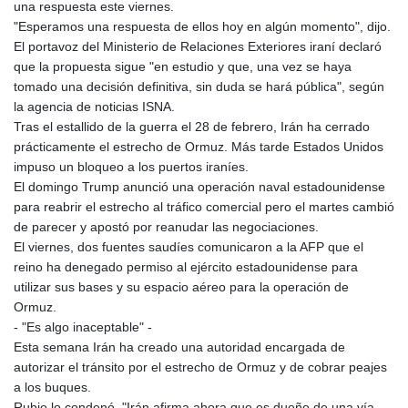
una respuesta este viernes.
LTL 3.40613
"Esperamos una respuesta de ellos hoy en algún momento", dijo.
LVL 0.69777
El portavoz del Ministerio de Relaciones Exteriores iraní declaró
LYD 7.351704
que la propuesta sigue "en estudio y que, una vez se haya
MAD 10.760248
tomado una decisión definitiva, sin duda se hará pública", según
MDL 20.066456
la agencia de noticias ISNA.
MGA
Tras el estallido de la guerra el 28 de febrero, Irán ha cerrado
4958.406278
prácticamente el estrecho de Ormuz. Más tarde Estados Unidos
MKD 61.485437
impuso un bloqueo a los puertos iraníes.
MMK
El domingo Trump anunció una operación naval estadounidense
2421.811214
para reabrir el estrecho al tráfico comercial pero el martes cambió
MNT
de parecer y apostó por reanudar las negociaciones.
4147.977671
El viernes, dos fuentes saudíes comunicaron a la AFP que el
MOP 9.318746
reino ha denegado permiso al ejército estadounidense para
MRU 46.234691
utilizar sus bases y su espacio aéreo para la operación de
MUR 54.148043
Ormuz.
MVR 17.822046
- "Es algo inaceptable" -
MWK
Esta semana Irán ha creado una autoridad encargada de
1999.741972
autorizar el tránsito por el estrecho de Ormuz y de cobrar peajes
MXN 19.840834
a los buques.
MYR 4.717788
Rubio lo condenó. "Irán afirma ahora que es dueño de una vía