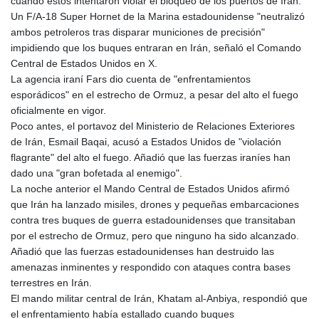
cuando estos intentaron violar el bloqueo de los puertos de Irán.
GIP 0.856878
Un F/A-18 Super Hornet de la Marina estadounidense "neutralizó
GMD 84.787876
ambos petroleros tras disparar municiones de precisión"
GNF
impidiendo que los buques entraran en Irán, señaló el Comando
10128.702886
Central de Estados Unidos en X.
GTQ 8.79966
La agencia iraní Fars dio cuenta de "enfrentamientos
GYD 241.274085
esporádicos" en el estrecho de Ormuz, a pesar del alto el fuego
HKD 9.049096
oficialmente en vigor.
HNL 30.910597
Poco antes, el portavoz del Ministerio de Relaciones Exteriores
HRK 7.53544
de Irán, Esmail Baqai, acusó a Estados Unidos de "violación
HTG 150.790711
flagrante" del alto el fuego. Añadió que las fuerzas iraníes han
HUF 364.519161
dado una "gran bofetada al enemigo".
IDR
La noche anterior el Mando Central de Estados Unidos afirmó
20647.372445
que Irán ha lanzado misiles, drones y pequeñas embarcaciones
ILS 3.46953
contra tres buques de guerra estadounidenses que transitaban
IMP 0.856878
por el estrecho de Ormuz, pero que ninguno ha sido alcanzado.
INR 109.834412
Añadió que las fuerzas estadounidenses han destruido las
IQD
amenazas inminentes y respondido con ataques contra bases
1510.805008
terrestres en Irán.
IRR
El mando militar central de Irán, Khatam al-Anbiya, respondió que
1585899.080318
el enfrentamiento había estallado cuando buques