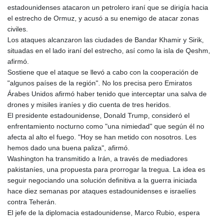
ISK 142.416699
estadounidenses atacaron un petrolero iraní que se dirigía hacia
JEP 0.856878
el estrecho de Ormuz, y acusó a su enemigo de atacar zonas
JMD 182.808298
civiles.
JOD 0.817933
Los ataques alcanzaron las ciudades de Bandar Khamir y Sirik,
JPY 182.556612
situadas en el lado iraní del estrecho, así como la isla de Qeshm,
KES 149.22293
afirmó.
KGS 100.877923
Sostiene que el ataque se llevó a cabo con la cooperación de
KHR
"algunos países de la región". No los precisa pero Emiratos
4679.608344
Árabes Unidos afirmó haber tenido que interceptar una salva de
KMF 492.565076
drones y misiles iraníes y dio cuenta de tres heridos.
KRW 1640.91172
El presidente estadounidense, Donald Trump, consideró el
KWD 0.357128
enfrentamiento nocturno como "una nimiedad" que según él no
KYD 0.961103
afecta al alto el fuego. "Hoy se han metido con nosotros. Les
KZT 540.432993
hemos dado una buena paliza", afirmó.
LAK
Washington ha transmitido a Irán, a través de mediadores
26058.000902
pakistaníes, una propuesta para prorrogar la tregua. La idea es
LBP
seguir negociando una solución definitiva a la guerra iniciada
103275.743756
hace diez semanas por ataques estadounidenses e israelíes
LKR 387.390908
contra Teherán.
LRD 208.169125
El jefe de la diplomacia estadounidense, Marco Rubio, espera
LSL 18.810948