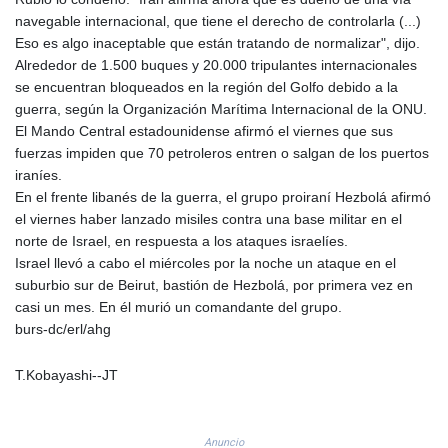
MZN 73.723223
navegable internacional, que tiene el derecho de controlarla (...)
NAD 18.810866
Eso es algo inaceptable que están tratando de normalizar", dijo.
NGN
Alrededor de 1.500 buques y 20.000 tripulantes internacionales
1571.940531
se encuentran bloqueados en la región del Golfo debido a la
NIO 42.439425
guerra, según la Organización Marítima Internacional de la ONU.
NOK 11.010746
El Mando Central estadounidense afirmó el viernes que sus
NPR 175.605964
fuerzas impiden que 70 petroleros entren o salgan de los puertos
NZD 1.962366
iraníes.
OMR 0.443552
En el frente libanés de la guerra, el grupo proiraní Hezbolá afirmó
PAB 1.153259
el viernes haber lanzado misiles contra una base militar en el
PEN 3.898292
norte de Israel, en respuesta a los ataques israelíes.
PGK 5.095329
Israel llevó a cabo el miércoles por la noche un ataque en el
PHP 70.036572
suburbio sur de Beirut, bastión de Hezbolá, por primera vez en
PKR 320.176332
casi un mes. En él murió un comandante del grupo.
PLN 4.298908
burs-dc/erl/ahg
PYG
6860.028033
T.Kobayashi--JT
QAR 4.215763
RON 5.25556
RSD 117.322806
Anuncio