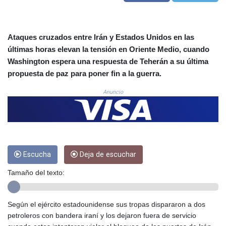
COP
3650.590183
CRC 524.590231
Ataques cruzados entre Irán y Estados Unidos en las
CUC 1.153549
últimas horas elevan la tensión en Oriente Medio, cuando
CUP 30.569047
Washington espera una respuesta de Teherán a su última
CVE 110.185618
propuesta de paz para poner fin a la guerra.
CZK 24.233468
DJF 205.370263
Anuncio
DKK 7.47577
DOP 67.201294
DZD 153.450895
EGP 57.316497
ERN 17.303234
ETB 186.142082
Escucha
Deja de escuchar
FJD 2.552746
Tamaño del texto:
FKP 0.856878
GBP 0.856735
GEL 3.016492
Según el ejército estadounidense sus tropas dispararon a dos
GGP 0.856878
petroleros con bandera iraní y los dejaron fuera de servicio
GHS 13.556292