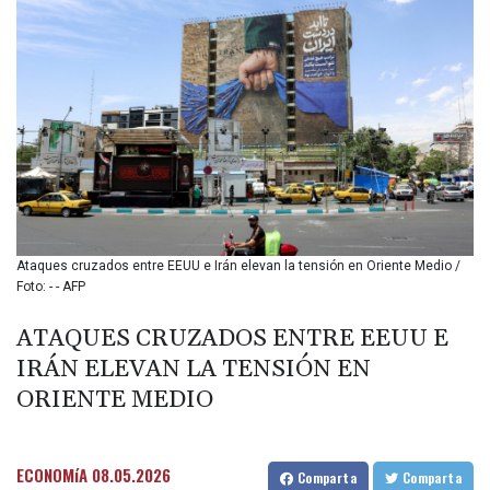
BIF 3446.886847
BMD 1.153549
BND 1.478828
BOB 13.949011
BRL 5.892788
BSD 1.153264
BTN 109.754928
BWP 15.597695
BYN 3.414525
BYR
22609.559189
Ataques cruzados entre EEUU e Irán elevan la tensión en Oriente Medio /
BZD 2.319419
Foto: - - AFP
CAD 1.617766
CDF
ATAQUES CRUZADOS ENTRE EEUU E
2608.174036
IRÁN ELEVAN LA TENSIÓN EN
CHF 0.93494
CLF 0.026655
ORIENTE MEDIO
CLP
1052.440081
CNY 7.786316
ECONOMíA
08.05.2026
Comparta
Comparta
CNH 7.784327