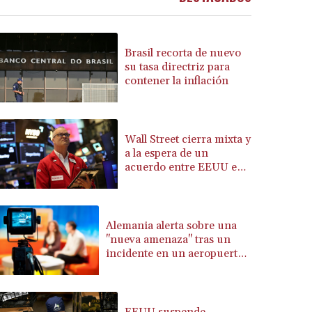
BRL 5.913559
BSD 1.152658
BTN 109.581813
Brasil recorta de nuevo
BWP 15.630737
su tasa directriz para
contener la inflación
BYN 3.409105
BYR 22625.480557
BZD 2.318242
CAD 1.617168
Wall Street cierra mixta y
CDF 2610.011457
a la espera de un
CHF 0.933353
acuerdo entre EEUU e
Irán
CLF 0.026721
CLP 1055.109333
CNY 7.79265
Alemania alerta sobre una
CNH 7.791546
"nueva amenaza" tras un
COP 3673.881667
incidente en un aeropuerto
CRC 522.691555
clave para los envíos a
Ucrania
CUC 1.154361
CUP 30.590573