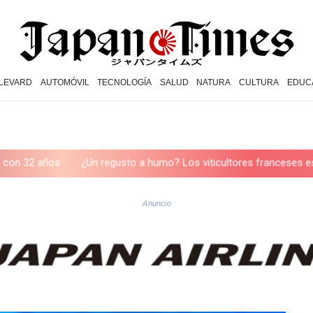
LEVARD
AUTOMÓVIL
TECNOLOGÍA
SALUD
NATURA
CULTURA
EDUC
Un regusto a humo? Los viticultores franceses están preocupados t
Anuncio