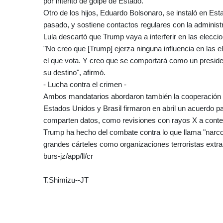
por intento de golpe de Estado.
Otro de los hijos, Eduardo Bolsonaro, se instaló en Es
pasado, y sostiene contactos regulares con la adminis
Lula descartó que Trump vaya a interferir en las elecci
"No creo que [Trump] ejerza ninguna influencia en las e
el que vota. Y creo que se comportará como un preside
su destino", afirmó.
- Lucha contra el crimen -
Ambos mandatarios abordaron también la cooperación e
Estados Unidos y Brasil firmaron en abril un acuerdo pa
comparten datos, como revisiones con rayos X a conte
Trump ha hecho del combate contra lo que llama "narco
grandes cárteles como organizaciones terroristas extra
burs-jz/app/ll/cr
T.Shimizu--JT