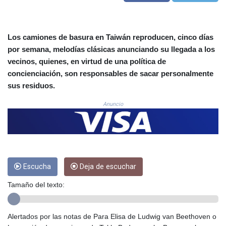
COP
3650.105178
CRC 525.509359
Los camiones de basura en Taiwán reproducen, cinco días
CUC 1.156136
por semana, melodías clásicas anunciando su llegada a los
CUP 30.637594
vecinos, quienes, en virtud de una política de
CVE 110.646682
concienciación, son responsables de sacar personalmente
CZK 24.258158
sus residuos.
DJF 205.46888
DKK 7.477932
Anuncio
DOP 67.345355
DZD 153.688625
EGP 57.293288
ERN 17.342035
ETB 184.982115
FJD 2.553384
Escucha
Deja de escuchar
FKP 0.859288
Tamaño del texto:
GBP 0.856968
GEL 3.017966
GGP 0.859288
Alertados por las notas de Para Elisa de Ludwig van Beethoven o
GHS 13.596606