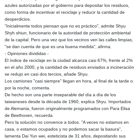
ISK 142.598215
azules autorizadas por el gobierno para depositar los residuos,
JEP 0.859288
como forma de incentivar el reciclaje y reducir la cantidad de
JMD 183.583315
desperdicios.
JOD 0.819746
"Inicialmente todos piensan que no es práctico", admite Shyu
JPY 182.445186
Shyh shiun, funcionario de la autoridad de protección ambiental
KES 148.887592
de la capital. Pero una vez que los vecinos ven las calles limpias,
KGS 101.104505
"se dan cuenta de que es una buena medida", afirma.
KHR
- Opiniones divididas -
4685.244046
El índice de reciclaje en la ciudad alcanza casi 67%, frente al 2%
KMF 492.514185
en el año 2000, y la cantidad de residuos enviados a incineración
KRW
se redujo en casi dos tercios, añade Shyu.
1627.712241
Los camiones "casi siempre" llegan en hora, al final de la tarde o
KWD 0.356853
por la noche, comenta.
KYD 0.963346
De hecho son una parte inseparable del día a día de los
KZT 541.784389
taiwaneses desde la década de 1960, explica Shyu. Importados
LAK
de Alemania, fueron originalmente programados con Para Elisa
26108.437325
de Beethoven, recuerda.
LBP
Pero la solución no convence a todos. "A veces no estamos en
103531.946431
casa, o estamos ocupados y no podemos sacar la basura",
LKR 387.745291
lamenta Dai Yun wei, esteticista de 31 años, depositando sus
LRD 209.896866