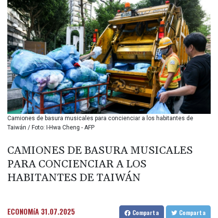
BIF 3453.955207
BMD 1.156136
BND 1.481323
BOB 13.739522
BRL 5.876989
BSD 1.155995
BTN 110.001186
BWP 15.603479
BYN 3.442212
BYR
22660.258427
Camiones de basura musicales para concienciar a los habitantes de
BZD 2.324897
Taiwán / Foto: I-Hwa Cheng - AFP
CAD 1.613446
CDF
CAMIONES DE BASURA MUSICALES
2615.761404
PARA CONCIENCIAR A LOS
CHF 0.934181
CLF 0.026749
HABITANTES DE TAIWÁN
CLP
1056.199727
CNY 7.801146
ECONOMíA
31.07.2025
Comparta
Comparta
CNH 7.796152