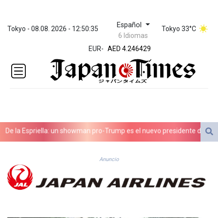
Español
ZWL 372.275202
Tokyo - 08.08. 2026 - 12:50:35
Tokyo 33°C
6 Idiomas
AED 4.246429
EUR
-
AED 4.246429
AFN 76.887634
ALL 93.189144
AMD
423.342651
AOA
1060.176801
ARS
 la Espriella: un showman pro-Trump es el nuevo presidente de Colomb
1724.882575
AUD 1.635501
AWG 2.082489
Anuncio
AZN 1.97002
BAM 1.961391
BBD 2.328337
BDT 143.102254
BHD 0.435984