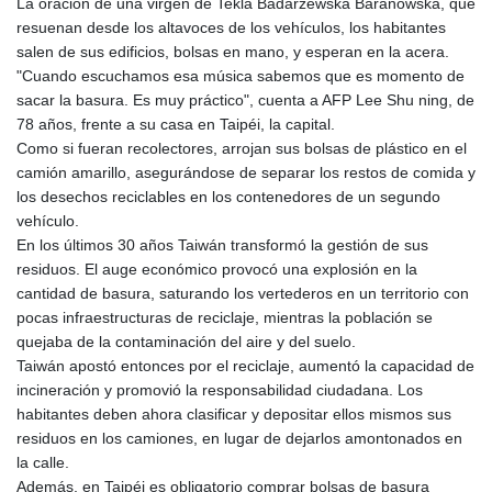
La oración de una virgen de Tekla Badarzewska Baranowska, que
GIP 0.859288
resuenan desde los altavoces de los vehículos, los habitantes
GMD 84.980421
salen de sus edificios, bolsas en mano, y esperan en la acera.
GNF
"Cuando escuchamos esa música sabemos que es momento de
10145.090599
sacar la basura. Es muy práctico", cuenta a AFP Lee Shu ning, de
GTQ 8.820142
78 años, frente a su casa en Taipéi, la capital.
GYD 241.849406
Como si fueran recolectores, arrojan sus bolsas de plástico en el
HKD 9.067746
camión amarillo, asegurándose de separar los restos de comida y
HNL 31.077375
los desechos reciclables en los contenedores de un segundo
HRK 7.536622
vehículo.
HTG 151.150865
En los últimos 30 años Taiwán transformó la gestión de sus
HUF 363.096405
residuos. El auge económico provocó una explosión en la
IDR
cantidad de basura, saturando los vertederos en un territorio con
20580.370421
pocas infraestructuras de reciclaje, mientras la población se
ILS 3.468234
quejaba de la contaminación del aire y del suelo.
IMP 0.859288
Taiwán apostó entonces por el reciclaje, aumentó la capacidad de
INR 109.992259
incineración y promovió la responsabilidad ciudadana. Los
IQD
habitantes deben ahora clasificar y depositar ellos mismos sus
1515.115748
residuos en los camiones, en lugar de dejarlos amontonados en
IRR
la calle.
1590322.371805
Además, en Taipéi es obligatorio comprar bolsas de basura