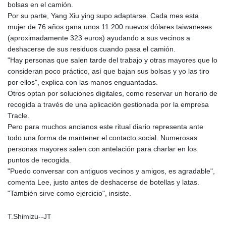
bolsas en el camión.
LSL 18.648909
Por su parte, Yang Xiu ying supo adaptarse. Cada mes esta
LTL 3.413768
mujer de 76 años gana unos 11.200 nuevos dólares taiwaneses
LVL 0.699335
(aproximadamente 323 euros) ayudando a sus vecinos a
LYD 7.358849
deshacerse de sus residuos cuando pasa el camión.
MAD 10.757887
"Hay personas que salen tarde del trabajo y otras mayores que lo
MDL 20.102303
consideran poco práctico, así que bajan sus bolsas y yo las tiro
MGA
por ellos", explica con las manos enguantadas.
4982.944983
Otros optan por soluciones digitales, como reservar un horario de
MKD 61.70777
recogida a través de una aplicación gestionada por la empresa
MMK
Tracle.
2427.367709
Pero para muchos ancianos este ritual diario representa ante
MNT
todo una forma de mantener el contacto social. Numerosas
4157.510076
personas mayores salen con antelación para charlar en los
MOP 9.34149
puntos de recogida.
MRU 46.349915
"Puedo conversar con antiguos vecinos y amigos, es agradable",
MUR 54.396619
comenta Lee, justo antes de deshacerse de botellas y latas.
MVR 17.862733
"También sirve como ejercicio", insiste.
MWK
2008.207995
T.Shimizu--JT
MXN 19.811776