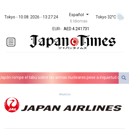
Español
ZWL 371.909301
Tokyo - 10.08. 2026 - 13:27:24
Tokyo 32°C
6 Idiomas
AED 4.241731
EUR
-
AED 4.241731
AFN 76.801983
ALL 93.154614
AMD
421.794808
AOA
1059.13458
ARS
n rompe el tabú sobre las armas nucleares pese a inquietud de pacifist
1724.902945
AUD 1.636183
AWG 2.080442
Anuncio
AZN 1.952715
BAM 1.954437
BBD 2.320072
BDT 142.590531
BHD 0.434395