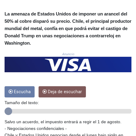
COP
3647.129719
La amenaza de Estados Unidos de imponer un arancel del
CRC 523.632457
50% al cobre disparó su precio. Chile, el principal productor
CUC 1.154999
mundial del metal, confía en que podrá evitar el castigo de
CUP 30.607481
Donald Trump en unas negociaciones a contrarreloj en
CVE 110.185275
Washington.
CZK 24.265669
DJF 205.12602
Anuncio
DKK 7.475433
DOP 67.242802
DZD 152.86435
EGP 57.523697
ERN 17.324989
Escucha
Deja de escuchar
ETB 185.9214
FJD 2.550874
Tamaño del texto:
FKP 0.856409
GBP 0.856576
GEL 3.014376
Salvo un acuerdo, el impuesto entrará a regir el 1 de agosto.
GGP 0.856409
- Negociaciones confidenciales -
GHS 13.514706
Chile y Estados Unidos negocian desde el lunes bajo sigilo en