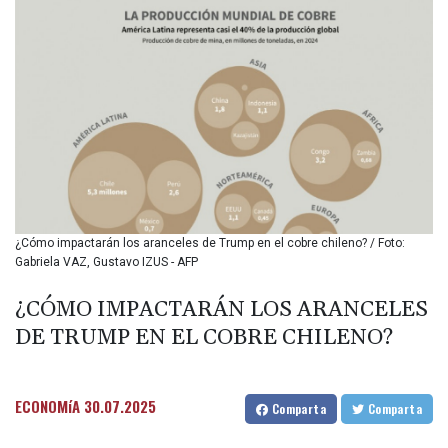
BIF 3448.794183
BMD 1.154999
BND 1.47607
BOB 13.69045
BRL 5.871903
BSD 1.151891
BTN 109.610691
BWP 15.548087
BYN 3.429992
BYR
22637.986149
¿Cómo impactarán los aranceles de Trump en el cobre chileno? / Foto:
BZD 2.316674
Gabriela VAZ, Gustavo IZUS - AFP
CAD 1.612385
CDF
¿CÓMO IMPACTARÁN LOS ARANCELES
2613.184708
DE TRUMP EN EL COBRE CHILENO?
CHF 0.93455
CLF 0.026793
CLP
1054.514069
ECONOMíA
30.07.2025
Comparta
Comparta
CNY 7.793467
CNH 7.793133