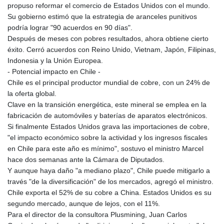
JEP 0.856409
propuso reformar el comercio de Estados Unidos con el mundo.
JMD 182.931598
Su gobierno estimó que la estrategia de aranceles punitivos
JOD 0.818824
podría lograr "90 acuerdos en 90 días".
JPY 182.749783
Después de meses con pobres resultados, ahora obtiene cierto
KES 148.856594
éxito. Cerró acuerdos con Reino Unido, Vietnam, Japón, Filipinas,
KGS 101.005022
Indonesia y la Unión Europea.
KHR
- Potencial impacto en Chile -
4678.736198
Chile es el principal productor mundial de cobre, con un 24% de
KMF 492.029653
la oferta global.
KRW
Clave en la transición energética, este mineral se emplea en la
1634.854919
fabricación de automóviles y baterías de aparatos electrónicos.
KWD 0.356502
Si finalmente Estados Unidos grava las importaciones de cobre,
KYD 0.95993
"el impacto económico sobre la actividad y los ingresos fiscales
KZT 539.854059
en Chile para este año es mínimo", sostuvo el ministro Marcel
LAK
hace dos semanas ante la Cámara de Diputados.
26007.744878
Y aunque haya daño "a mediano plazo", Chile puede mitigarlo a
LBP
través "de la diversificación" de los mercados, agregó el ministro.
103151.896551
Chile exporta el 52% de su cobre a China. Estados Unidos es su
LKR 386.368803
segundo mercado, aunque de lejos, con el 11%.
LRD 207.915862
Para el director de la consultora Plusmining, Juan Carlos
LSL 18.713665