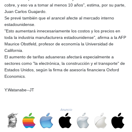
MZN 73.810194
cobre, y eso va a tomar al menos 10 años", estima, por su parte,
NAD 18.713422
Juan Carlos Guajardo.
NGN
Se prevé también que el arancel afecte al mercado interno
1572.658917
estadounidense.
NIO 42.390429
"Esto aumentará innecesariamente los costos y los precios en
NOK 10.984494
toda la industria manufacturera estadounidense", afirma a la AFP
NPR 175.380898
Maurice Obstfeld, profesor de economía la Universidad de
NZD 1.964567
California.
OMR 0.44214
El aumento de tarifas aduaneras afectará especialmente a
PAB 1.151896
sectores como "la electrónica, la construcción y el transporte" de
PEN 3.900945
Estados Unidos, según la firma de asesoría financiera Oxford
PGK 5.090515
Economics.
PHP 70.19855
PKR 319.793833
Y.Watanabe--JT
PLN 4.299658
PYG
6849.192477
Anuncio
QAR 4.210653
RON 5.248429
RSD 117.257188