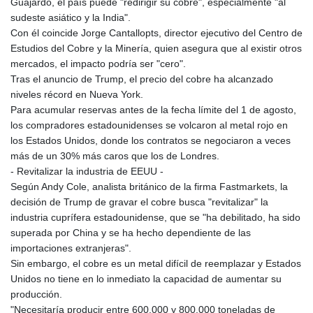
Guajardo, el país puede "redirigir su cobre", especialmente "al
LTL 3.410413
sudeste asiático y la India".
LVL 0.698648
Con él coincide Jorge Cantallopts, director ejecutivo del Centro de
LYD 7.326857
Estudios del Cobre y la Minería, quien asegura que al existir otros
MAD 10.735711
mercados, el impacto podría ser "cero".
MDL 20.03094
Tras el anuncio de Trump, el precio del cobre ha alcanzado
MGA
niveles récord en Nueva York.
4915.549722
Para acumular reservas antes de la fecha límite del 1 de agosto,
MKD 61.482111
los compradores estadounidenses se volcaron al metal rojo en
MMK
los Estados Unidos, donde los contratos se negociaron a veces
2424.978038
más de un 30% más caros que los de Londres.
MNT
- Revitalizar la industria de EEUU -
4153.207343
Según Andy Cole, analista británico de la firma Fastmarkets, la
MOP 9.308207
decisión de Trump de gravar el cobre busca "revitalizar" la
MRU 46.306497
industria cuprífera estadounidense, que se "ha debilitado, ha sido
MUR 54.573179
superada por China y se ha hecho dependiente de las
MVR 17.844428
importaciones extranjeras".
MWK
Sin embargo, el cobre es un metal difícil de reemplazar y Estados
1997.398004
Unidos no tiene en lo inmediato la capacidad de aumentar su
MXN 19.810686
producción.
MYR 4.722097
"Necesitaría producir entre 600.000 y 800.000 toneladas de