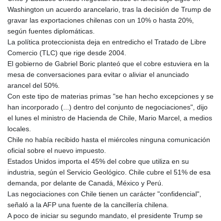
GIP 0.856409
Washington un acuerdo arancelario, tras la decisión de Trump de
GMD 84.88182
gravar las exportaciones chilenas con un 10% o hasta 20%,
GNF
según fuentes diplomáticas.
10116.767543
La política proteccionista deja en entredicho el Tratado de Libre
GTQ 8.788641
Comercio (TLC) que rige desde 2004.
GYD 240.940815
El gobierno de Gabriel Boric planteó que el cobre estuviera en la
HKD 9.061061
mesa de conversaciones para evitar o aliviar el anunciado
HNL 30.874329
arancel del 50%.
HRK 7.533022
Con este tipo de materias primas "se han hecho excepciones y se
HTG 150.614934
han incorporado (...) dentro del conjunto de negociaciones", dijo
HUF 363.351257
el lunes el ministro de Hacienda de Chile, Mario Marcel, a medios
IDR 20577.46741
locales.
ILS 3.464825
Chile no había recibido hasta el miércoles ninguna comunicación
IMP 0.856409
oficial sobre el nuevo impuesto.
INR 109.953282
Estados Unidos importa el 45% del cobre que utiliza en su
IQD
industria, según el Servicio Geológico. Chile cubre el 51% de esa
1508.947386
demanda, por delante de Canadá, México y Perú.
IRR
Las negociaciones con Chile tienen un carácter "confidencial",
1588759.278174
señaló a la AFP una fuente de la cancillería chilena.
ISK 142.596885
A poco de iniciar su segundo mandato, el presidente Trump se