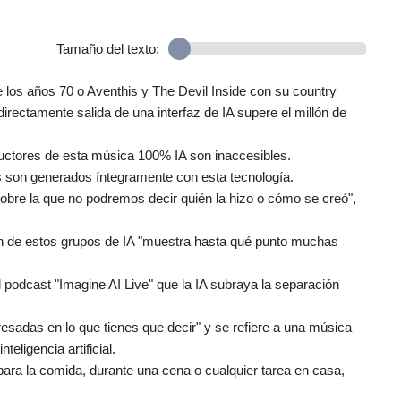
Tamaño del texto:
los años 70 o Aventhis y The Devil Inside con su country
rectamente salida de una interfaz de IA supere el millón de
ductores de esta música 100% IA son inaccesibles.
as son generados íntegramente con esta tecnología.
bre la que no podremos decir quién la hizo o cómo se creó",
ión de estos grupos de IA "muestra hasta qué punto muchas
 podcast "Imagine AI Live" que la IA subraya la separación
esadas en lo que tienes que decir" y se refiere a una música
teligencia artificial.
ara la comida, durante una cena o cualquier tarea en casa,