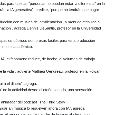
os para que las "personas no puedan notar la diferencia" en la
án la IA generativa", predice, "porque no tendrán que pagar
oducción con música de 'ambientación', a menudo atribuida a
rmación", agrega Dennis DeSantis, profesor en la Universidad
 espacios públicos son presas fáciles para esta producción
stiene el académico.
IA, el fenómeno reduce, de hecho, el volumen de trabajo
se la vida", advierte Mathieu Gendreau, profesor en la Rowan
irá el dinero", agrega.
" de la actividad desde el otoño pasado, una sensación
 animador del podcast "The Third Story".
garían música lo resuelven ahora con IA", agrega.
es el mundo de la música, desde la radio al streaming,