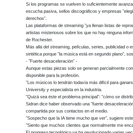
Si los programas se vuelven lo suficientemente avanzad
escucha pasiva, sellos discográficos y empresas "elegir
derechos".
Las plataformas de streaming "ya llenan listas de repr
artistas misteriosos sobre los que no hay ninguna info
de Rochester.
Más allá del streaming, películas, series, publicidad o
sintética porque "la música está en segundo plano", so
- "Fuerte desaceleración" -
Aunque estas piezas solo se generan parcialmente con 
disponible para la profesión.
"Los músicos lo tendrán todavía más difícil para ganar
University y especialista en la industria.
"Quizá sea éste el problema principal": "cómo se distribu
Sidran dice haber observado una "fuerte desaceleración
compartida por sus contactos en el medio.
"Sospecho que la IA tiene mucho que ver", sugiere este
"Siento que muchos clientes que normalmente me encar
El progreso tecnológico ya ha revolucionado varias vec