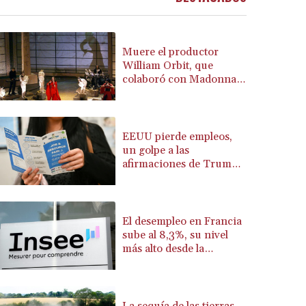
BSD 1.156009
BTN 110.002458
BWP 15.603659
Muere el productor
BYN 3.442252
William Orbit, que
colaboró con Madonna
BYR 22660.520413
en "Ray of Light"
BZD 2.324924
CAD 1.611493
CDF 2615.791646
EEUU pierde empleos,
CHF 0.933942
un golpe a las
CLF 0.026753
afirmaciones de Trump
sobre la economía
CLP 1056.362238
CNY 7.801236
CNH 7.796982
El desempleo en Francia
COP 3648.921861
sube al 8,3%, su nivel
CRC 525.515435
más alto desde la
CUC 1.156149
pandemia
CUP 30.637949
CVE 110.647961