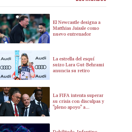
BYN 3.410563
BYR 22635.15384
BZD 2.319233
El Newcastle designa a
CAD 1.618125
Matthias Jaissle como
nuevo entrenador
CDF 2611.126427
CHF 0.932311
CLF 0.026733
CLP 1055.559908
La estrella del esquí
CNY 7.795147
suizo Lara Gut-Behrami
CNH 7.793913
anuncia su retiro
COP 3675.544784
CRC 522.915026
CUC 1.154855
La FIFA intenta superar
CUP 30.603652
su crisis con disculpas y
CVE 110.186265
"pleno apoyo" a
CZK 24.201154
Infantino
DJF 205.338828
DKK 7.47541