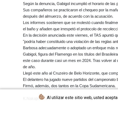
Según la denuncia, Gabigol incumplió el horario de las p
Sus compañeros se practicaron el chequeo por la mañan
después del almuerzo, de acuerdo con la acusación.
Los informes sostienen que se molestó cuando finalmente
el baño y añaden que irrespetó el protocolo de recolecc
En la decisión anunciada este viernes, el TAS apuntó qu
"podría haber constituido una violación de las reglas anti
Barbosa adecuadamente o adoptado un enfoque más ro
Gabigol, figura del Flamengo en los títulos del Brasile
este caso durante casi un mes en 2024. Tras volver al c
de año.
Llegó este año al Cruzeiro de Belo Horizonte, que compa
El delantero ha jugado nueve partidos del campeonato b
Firmó, además, dos tantos en la Copa Sudamericana.
Al utilizar este sitio web, usted acept
K.Nakajima--JT