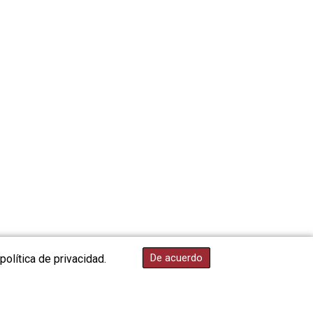
KYD 0.961017
KZT 541.135669
LAK 26067.486096
LBP 103263.512096
LKR 386.906578
LRD 208.141271
LSL 18.917964
LTL 3.409986
LVL 0.69856
LYD 7.339597
MAD 10.74762
MDL 20.03577
MGA 4908.365176
MKD 61.481068
MMK 2424.552772
De acuerdo
política de privacidad.
MNT 4152.673297
MOP 9.316283
MRU 46.240358