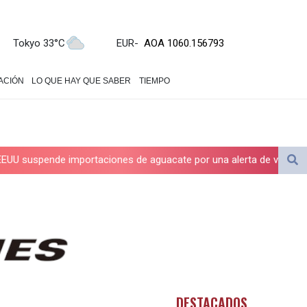
ALL 93.210974
AMD 421.7986
AOA 1060.156793
Tokyo 33°C
EUR
-
ARS 1727.958172
AUD 1.63908
ACIÓN
LO QUE HAY QUE SABER
TIEMPO
AWG 2.081626
AZN 1.959559
BAM 1.954403
BBD 2.32254
BDT 142.738005
importaciones de aguacate por una alerta de violencia en México
BHD 0.43488
BIF 3440.896583
BMD 1.154855
BND 1.478624
BOB 14.004993
BRL 5.916207
BSD 1.153151
BTN 109.628664
DESTACADOS
BWP 15.63742