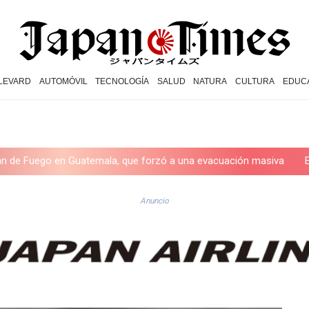
LEVARD
AUTOMÓVIL
TECNOLOGÍA
SALUD
NATURA
CULTURA
EDUC
en Guatemala, que forzó a una evacuación masiva
EEUU suspende 
Anuncio