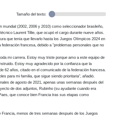
Tamaño del texto:
n mundial (2002, 2006 y 2010) como seleccionador brasileño,
 técnico Laurent Tillie, que ocupó el cargo durante nueve años.
ura que tenía que llevarlo hasta los Juegos Olímpicos 2024 en
 la federación francesa, debido a "problemas personales que no
 toda mi carrera. Estoy muy triste porque amo a este equipo de
onstruido. Estoy muy agradecido por la confianza que la
o de 62 años, citado en el comunicado de la federación francesa.
es para mi familia, que sigue siendo prioritaria", añadió.
 finales de agosto de 2021, apenas unas semanas después del
royecto de dos adjuntos, Rubinho (su ayudante cuando era
o Paes, que conoce bien Francia tras sus etapas como
e Francia, menos de tres semanas después de los Juegos