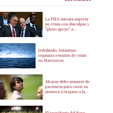
BRL 5.937709
BSD 1.154954
BTN 109.797185
La FIFA intenta superar
BWP 15.661864
su crisis con disculpas y
"pleno apoyo" a
BYN 3.41582
Infantino
BYR 22648.469045
BZD 2.322768
CAD 1.619538
Debilitado, Infantino
CDF 2612.662718
organiza reunión de crisis
CHF 0.93298
en Marruecos
CLF 0.026749
CLP 1056.216215
CNY 7.799522
Alcaraz debe armarse de
CNH 7.797857
paciencia para curar su
COP 3676.909617
muñeca (cirujano a la
CRC 523.732451
AFP)
CUC 1.155534
CUP 30.621655