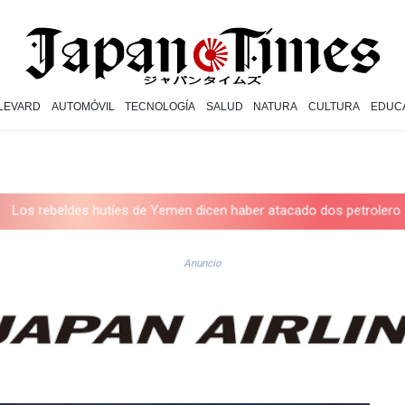
LEVARD
AUTOMÓVIL
TECNOLOGÍA
SALUD
NATURA
CULTURA
EDUC
es hutíes de Yemen dicen haber atacado dos petrolero sauditas
Anuncio