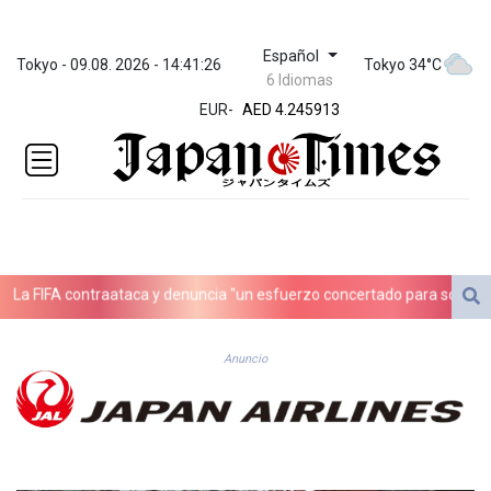
Español
ZWL 372.275202
Tokyo - 09.08. 2026 - 14:41:26
Tokyo 34°C
6 Idiomas
AED 4.245913
EUR
-
AED 4.245913
AFN 76.887634
ALL 93.218842
AMD
422.094755
AOA
1060.176801
ARS
FIFA contraataca y denuncia "un esfuerzo concertado para socavar a su
1724.882567
AUD 1.638747
AWG 2.082489
Anuncio
AZN 1.97002
BAM 1.955776
BBD 2.321671
BDT 142.688227
BHD 0.434695