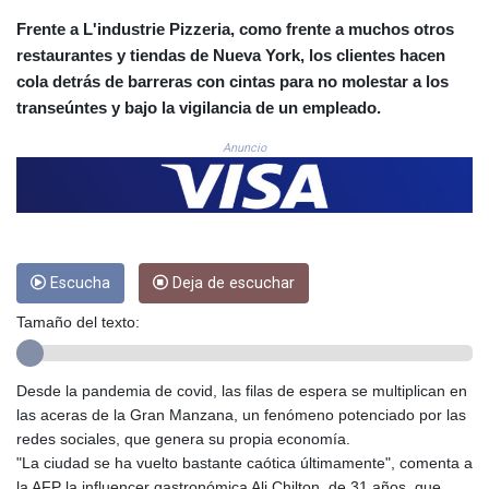
COP 3633.55485
Frente a L'industrie Pizzeria, como frente a muchos otros
CRC 523.993489
restaurantes y tiendas de Nueva York, los clientes hacen
CUC 1.156136
cola detrás de barreras con cintas para no molestar a los
CUP 30.637594
transeúntes y bajo la vigilancia de un empleado.
CVE 110.26363
CZK 24.258158
Anuncio
DJF 205.267449
DKK 7.477932
DOP 67.289164
DZD 152.967099
EGP 57.380687
Escucha
Deja de escuchar
ERN 17.342035
ETB 186.049588
Tamaño del texto:
FJD 2.553384
FKP 0.8566
GBP 0.858527
Desde la pandemia de covid, las filas de espera se multiplican en
GEL 3.017966
las aceras de la Gran Manzana, un fenómeno potenciado por las
GGP 0.8566
redes sociales, que genera su propia economía.
GHS 13.526832
"La ciudad se ha vuelto bastante caótica últimamente", comenta a
GIP 0.8566
la AFP la influencer gastronómica Ali Chilton, de 31 años, que