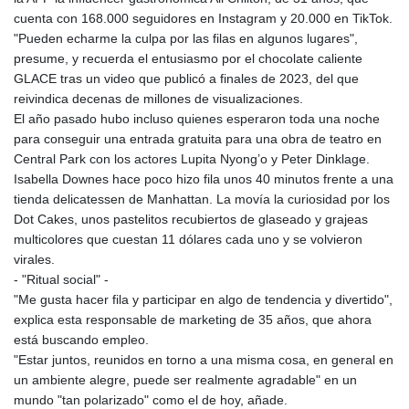
GMD 84.980421
cuenta con 168.000 seguidores en Instagram y 20.000 en TikTok.
GNF
"Pueden echarme la culpa por las filas en algunos lugares",
10123.874202
presume, y recuerda el entusiasmo por el chocolate caliente
GTQ 8.794891
GLACE tras un video que publicó a finales de 2023, del que
GYD 241.157003
reivindica decenas de millones de visualizaciones.
HKD 9.066767
El año pasado hubo incluso quienes esperaron toda una noche
HNL 30.895616
para conseguir una entrada gratuita para una obra de teatro en
HRK 7.536622
Central Park con los actores Lupita Nyong’o y Peter Dinklage.
HTG 150.718127
Isabella Downes hace poco hizo fila unos 40 minutos frente a una
HUF 363.096405
tienda delicatessen de Manhattan. La movía la curiosidad por los
IDR
Dot Cakes, unos pastelitos recubiertos de glaseado y grajeas
20580.370421
multicolores que cuestan 11 dólares cada uno y se volvieron
ILS 3.468234
virales.
IMP 0.8566
- "Ritual social" -
INR 110.076256
"Me gusta hacer fila y participar en algo de tendencia y divertido",
IQD
explica esta responsable de marketing de 35 años, que ahora
1509.981237
está buscando empleo.
IRR
"Estar juntos, reunidos en torno a una misma cosa, en general en
1590322.371805
un ambiente alegre, puede ser realmente agradable" en un
ISK 142.598215
mundo "tan polarizado" como el de hoy, añade.