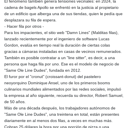
El fenómeno también genera tensiones vecinales: en 2024, la
LTL 3.413768
cadena de bagels Apollo se enfrentó en la justicia al propietario
LVL 0.699335
de un edificio que alberga una de sus tiendas, quien le pedía que
LYD 7.331909
desplazara su fila de espera.
MAD 10.743067
- Hacer fila por otros -
MDL 20.044751
Para los impacientes, el sitio web "Damn Lines" (Malditas filas),
MGA
lanzado recientemente por el ingeniero de software Lucas
4918.938878
Gordon, evalúa en tiempo real la duración de ciertas colas
MKD 61.524236
gracias a cámaras instaladas en casas de vecinos remunerados.
MMK
También es posible contratar a un "line sitter", es decir, a una
2427.596601
persona que haga fila por uno. Ese es el modelo de negocio de
MNT 4159.0218
"Same Ole Line Dudes", fundada en 2012.
MOP 9.314584
El furor por el "cronut" (croissant-donut) del pastelero
MRU 46.338424
neoyorquino Dominique Ansel, uno de los primeros booms
MUR 54.419742
culinarios mundiales alimentados por las redes sociales, impulsó
MVR 17.862733
la empresa al año siguiente, recuerda su director, Robert Samuel,
MWK
de 50 años.
1998.775164
Más de una década después, los trabajadores autónomos de
MXN 19.812061
"Same Ole Line Dudes", una treintena en total, están presentes
MYR 4.728715
diariamente en al menos dos filas, a veces en muchas más.
MZN 73.882892
Cobran 25 dólares la hora por una porción de pizza o una