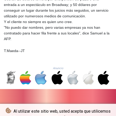
NAD 18.726567
entrada a un espectáculo en Broadway; y 50 dólares por
NGN
conseguir un lugar durante los juicios más seguidos, un servicio
1577.963717
utilizado por numerosos medios de comunicación.
NIO 42.419473
Y el cliente no siempre es quien uno cree.
NOK 10.99759
"No puedo dar nombres, pero varias empresas ya nos han
NPR 175.501819
contratado para hacer fila frente a sus locales", dice Samuel a la
NZD 1.966719
AFP.
OMR 0.442445
PAB 1.152686
T.Maeda--JT
PEN 3.903651
PGK 5.093937
PHP 70.183258
Anuncio
PKR 320.014324
PLN 4.299905
PYG
6853.914834
QAR 4.213648
RON 5.244583
RSD 117.338542
RUB 94.338828
Al utilizar este sitio web, usted acepta que utilicemos