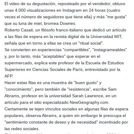
JEP 0.8566
El video de su degustación, reposteado por el vendedor, obtuvo
JMD 183.057725
unas 4.000 visualizaciones en Instagram en 24 horas (cuatro
JOD 0.819746
veces el número de seguidores que tiene ella) y más "me gusta"
JPY 182.445186
que su luna de miel, bromea Downes.
KES 149.158147
Roberto Casati, un filósofo franco-italiano que dedicó un artículo
KGS 101.104505
a las filas de espera en la revista digital de la Universidad MIT,
KHR
señala que en torno a ellas se crea un "ritual social".
4681.941823
Se convierten en experiencias "compartibles", "instagrameables"
KMF 492.514185
y, por lo tanto, más "aceptables" que esperar en el
KRW
supermercado, explica este profesor de la Escuela de Estudios
1627.677557
Superiores en Ciencias Sociales de París, entrevistado por la
KWD 0.356853
AFP.
KYD 0.960588
Hacer estas filas es una muestra de "buen gusto" y
KZT 540.233287
"conocimiento", pero también de "resistencia", escribe Sam
LAK
Abrams, profesor en la universidad Sarah Lawrence, en un
26025.676609
artículo para el sitio especializado NewGeography.com.
LBP
Ciertamente se tejen vínculos sociales en algunas filas de espera
103223.017367
populares, observa Abrams, a quien sin embargo le preocupa el
LKR 386.635196
"sentimiento constante de deseo y de necesidad" incentivado por
LRD 208.057415
las redes sociales.
LSL 18.726567