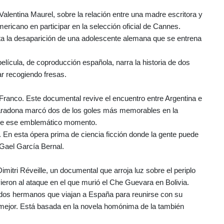
Valentina Maurel, sobre la relación entre una madre escritora y
mericano en participar en la selección oficial de Cannes.
enta la desaparición de una adolescente alemana que se entrena
elícula, de coproducción española, narra la historia de dos
r recogiendo fresas.
o Franco. Este documental revive el encuentro entre Argentina e
Maradona marcó dos de los goles más memorables en la
as de ese emblemático momento.
. En esta ópera prima de ciencia ficción donde la gente puede
 Gael García Bernal.
imitri Réveille, un documental que arroja luz sobre el periplo
vieron al ataque en el que murió el Che Guevara en Bolivia.
 dos hermanos que viajan a España para reunirse con su
mejor. Está basada en la novela homónima de la también