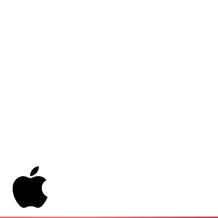
PGK 5.093937
PHP 70.183258
PKR 320.014324
PLN 4.299905
PYG 6853.914834
QAR 4.213648
RON 5.244583
RSD 117.338542
RUB 94.338828
RWF 1694.978938
SAR 4.345489
SBD 9.325039
SCR 16.705092
SDG 694.263698
SEK 10.961095
SGD 1.477661
SLE 28.445176
SOS 658.791814
SRD 43.778814