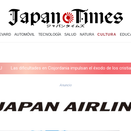
EVARD
AUTOMÓVIL
TECNOLOGÍA
SALUD
NATURA
CULTURA
EDUC
tades en Cisjordania impulsan el éxodo de los cristianos palestinos
Anuncio