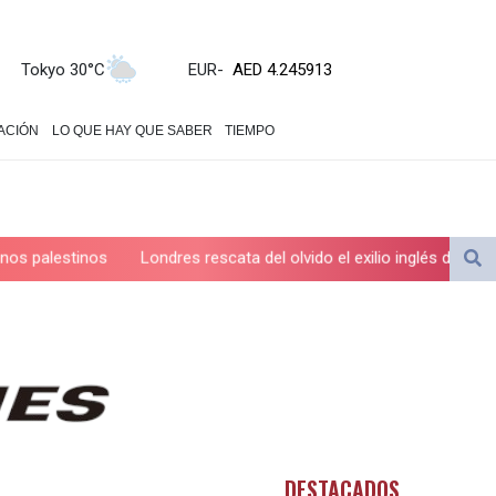
ZWL 372.275202
AED 4.245913
AED 4.245913
Tokyo 30°C
EUR
-
AFN 76.887634
ALL 93.218842
ACIÓN
LO QUE HAY QUE SABER
TIEMPO
AMD 422.094755
AOA 1060.176801
ARS 1733.04774
AUD 1.638747
AWG 2.082489
Londres rescata del olvido el exilio inglés de Zweig, el escritor hui
AZN 1.97002
BAM 1.955776
BBD 2.321671
BDT 142.688227
BHD 0.434695
BIF 3451.157116
BMD 1.156136
BND 1.477082
DESTACADOS
BOB 13.69983