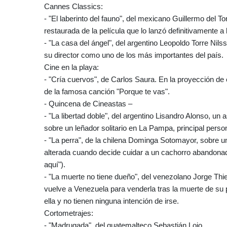
Cannes Classics:
- "El laberinto del fauno", del mexicano Guillermo del T
restaurada de la película que lo lanzó definitivamente a
- "La casa del ángel", del argentino Leopoldo Torre Nils
su director como uno de los más importantes del país.
Cine en la playa:
- "Cría cuervos", de Carlos Saura. En la proyección de e
de la famosa canción "Porque te vas".
- Quincena de Cineastas –
- "La libertad doble", del argentino Lisandro Alonso, un 
sobre un leñador solitario en La Pampa, principal pers
- "La perra", de la chilena Dominga Sotomayor, sobre un
alterada cuando decide cuidar a un cachorro abandonado
aquí").
- "La muerte no tiene dueño", del venezolano Jorge Thi
vuelve a Venezuela para venderla tras la muerte de su 
ella y no tienen ninguna intención de irse.
Cortometrajes:
- "Madrugada", del guatemalteco Sebastián Lojo.