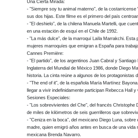
Una Cierta Mirada:
- "Siempre soy tu animal materno", de la costarricense 
sus dos hijas. Este filme es el primero del país centroa
- "El deshielo", de la chilena Manuela Martelli, que cu
en una estación de esquí en el Chile de 1992.
- "La más dulce", de la marroquí Laïla Marrakchi. Esta p
mujeres marroquíes que emigran a España para trabaja
Cannes Première:
- "El partido", de los argentinos Juan Cabral y Santiag
Inglaterra del Mundial de México 1986, donde Diego 
historia. La cinta reúne a algunos de los protagonist
- "The end of it", de la española María Martínez Bayona
llegar a vivir indefinidamente participan Rebecca Hall y
Sesiones Especiales:
- "Los sobrevivientes del Che", del francés Christophe D
de miles de kilómetros de seis guerrilleros que sobrevi
- "Ceniza en la boca", del mexicano Diego Luna, sobre
madre, quien emigró años antes en busca de una vida 
mexicana Brenda Navarro.