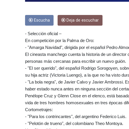
Escucha
Deja de escuchar
- Selección oficial –
En competición por la Palma de Oro:
- "Amarga Navidad", dirigida por el español Pedro Almo
El cineasta manchego cuenta la historia de un director
personas más cercanas para escribir un nuevo guión.
- "El ser querido", del español Rodrigo Sorogoyen, sob
su hija actriz (Victoria Luengo), a la que no ha visto d
- "La bola negra", de Javier Calvo y Javier Ambrossi. 
haber estado nunca antes en ninguna sección del certa
Penélope Cruz y Glenn Close en el elenco, está basada
vida de tres hombres homosexuales en tres épocas dif
Cortometrajes:
- "Para los contrincantes", del argentino Federico Luis.
- "Pelotón de trueno", del colombiano Theo Montoya.