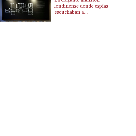
La elegante mansión
londinense donde espías
CZK 24.258158
escuchaban a
DJF 205.267449
prisioneros nazis
DKK 7.477932
DOP 67.289164
DZD 152.967099
EGP 57.293288
ERN 17.342035
ETB 186.049588
FJD 2.553384
FKP 0.8566
GBP 0.858527
GEL 3.017966
GGP 0.8566
GHS 13.526832
GIP 0.8566
GMD 84.980421
GNF 10123.874202
GTQ 8.794891