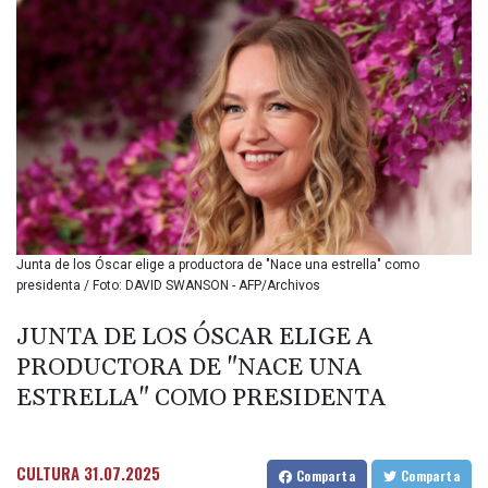
BIF 3451.157116
BMD 1.156136
BND 1.477082
BOB 13.69983
BRL 5.876989
BSD 1.152686
BTN 109.688637
BWP 15.558807
BYN 3.432357
BYR
22660.258427
Junta de los Óscar elige a productora de "Nace una estrella" como
BZD 2.318271
presidenta / Foto: DAVID SWANSON - AFP/Archivos
CAD 1.61333
CDF
JUNTA DE LOS ÓSCAR ELIGE A
2615.761404
PRODUCTORA DE "NACE UNA
CHF 0.93588
CLF 0.026829
ESTRELLA" COMO PRESIDENTA
CLP
1055.916879
CNY 7.801146
CULTURA
31.07.2025
Comparta
Comparta
CNH 7.796152