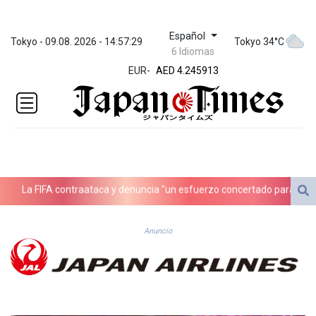
Español
ZWL 372.275202
Tokyo - 09.08. 2026 - 14:57:29
Tokyo 34°C
6 Idiomas
AED 4.245913
EUR
-
AED 4.245913
AFN 76.887634
ALL 93.218842
AMD
422.094755
AOA
1060.176801
ARS
La FIFA contraataca y denuncia "un esfuerzo concertado para socavar
1724.882567
AUD 1.638747
AWG 2.082489
Anuncio
AZN 1.97002
BAM 1.955776
BBD 2.321671
BDT 142.688227
BHD 0.434695