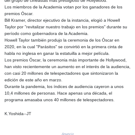
del grupo de cineastas más prestigioso de Hollywood.
GMD 84.980421
Los miembros de la Academia votan por los ganadores de los
GNF
premios Óscar.
10123.874202
Bill Kramer, director ejecutivo de la instancia, elogió a Howell
GTQ 8.794891
Taylor por "revitalizar nuestro trabajo en los premios" durante su
GYD 241.157003
período como gobernadora de la Academia.
HKD 9.066767
Howell Taylor también produjo la ceremonia de los Óscar en
HNL 30.895616
2020, en la cual "Parásitos" se convirtió en la primera cinta de
HRK 7.536622
habla no inglesa en ganar la estatuilla a mejor película.
HTG 150.718127
Los premios Óscar, la ceremonia más importante de Hollywood,
HUF 363.096405
han visto recientemente un aumento en el interés de la audiencia,
IDR
con casi 20 millones de telespectadores que sintonizaron la
20580.370421
edición de este año en marzo.
ILS 3.468234
Durante la pandemia, los índices de audiencia cayeron a unos
IMP 0.8566
10,4 millones de personas. Hace apenas una década, el
INR 110.076256
programa amasaba unos 40 millones de telespectadores.
IQD
1509.981237
K.Yoshida--JT
IRR
1590322.371805
ISK 142.598215
Anuncio