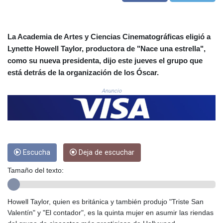
COP 3633.55485
CRC 523.993489
CUC 1.156136
La Academia de Artes y Ciencias Cinematográficas eligió a
CUP 30.637594
Lynette Howell Taylor, productora de "Nace una estrella",
CVE 110.26363
como su nueva presidenta, dijo este jueves el grupo que
CZK 24.258158
está detrás de la organización de los Óscar.
DJF 205.267449
DKK 7.477932
Anuncio
DOP 67.289164
DZD 152.967099
EGP 57.380687
ERN 17.342035
ETB 186.049588
FJD 2.553384
Escucha
Deja de escuchar
FKP 0.8566
Tamaño del texto:
GBP 0.858527
GEL 3.017966
GGP 0.8566
Howell Taylor, quien es británica y también produjo "Triste San
GHS 13.526832
Valentín" y "El contador", es la quinta mujer en asumir las riendas
GIP 0.8566