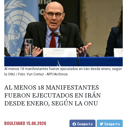
BIF 3453.99514
BMD 1.156149
BND 1.48134
BOB 13.739681
BRL 5.892665
BSD 1.156009
BTN 110.002458
BWP 15.603659
BYN 3.442252
BYR
22660.520413
Al menos 18 manifestantes fueron ejecutados en Irán desde enero, según
BZD 2.324924
la ONU / Foto: Yuri Cortez - AFP/Archivos
CAD 1.611493
CDF
AL MENOS 18 MANIFESTANTES
2615.791646
FUERON EJECUTADOS EN IRÁN
CHF 0.933942
CLF 0.026753
DESDE ENERO, SEGÚN LA ONU
CLP
1056.362238
CNY 7.801236
BOULEVARD
15.06.2026
Comparta
Comparta
CNH 7.796982