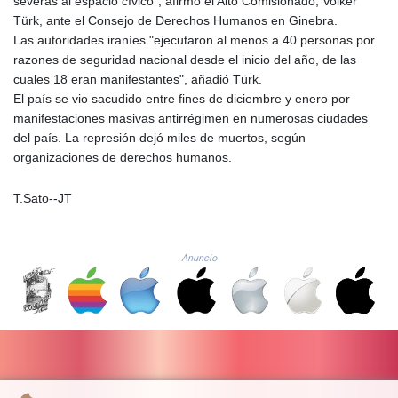
severas al espacio cívico", afirmó el Alto Comisionado, Volker
GIP 0.859298
Türk, ante el Consejo de Derechos Humanos en Ginebra.
GMD 84.981404
Las autoridades iraníes "ejecutaron al menos a 40 personas por
GNF
razones de seguridad nacional desde el inicio del año, de las
10145.207892
cuales 18 eran manifestantes", añadió Türk.
GTQ 8.820244
El país se vio sacudido entre fines de diciembre y enero por
GYD 241.852202
manifestaciones masivas antirrégimen en numerosas ciudades
HKD 9.070596
del país. La represión dejó miles de muertos, según
HNL 30.984681
organizaciones de derechos humanos.
HRK 7.533703
HTG 151.152612
T.Sato--JT
HUF 363.337748
IDR
20582.920659
Anuncio
ILS 3.468274
IMP 0.859298
INR 110.065674
IQD
1514.334158
IRR
1590340.758301