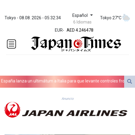
Español
ZWL 372.279507
Tokyo - 08.08. 2026 - 05:32:34
Tokyo 27°C
6 Idiomas
AED 4.246478
EUR
-
AED 4.246478
AFN 76.888523
ALL 93.48757
AMD
423.347546
AOA
1061.345207
ARS
aña lanza un ultimátum a Italia para que levante controles fronterizos
1733.058686
AUD 1.635994
AWG 2.082513
Anuncio
AZN 1.970043
BAM 1.961414
BBD 2.328364
BDT 143.103908
BHD 0.435989