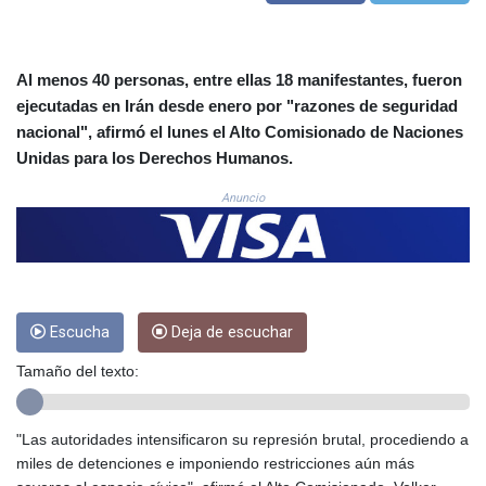
COP
3648.921861
CRC 525.515435
Al menos 40 personas, entre ellas 18 manifestantes, fueron
CUC 1.156149
ejecutadas en Irán desde enero por "razones de seguridad
CUP 30.637949
nacional", afirmó el lunes el Alto Comisionado de Naciones
CVE 110.647961
Unidas para los Derechos Humanos.
CZK 24.266354
DJF 205.471255
Anuncio
DKK 7.476127
DOP 67.346134
DZD 153.688915
EGP 57.556612
ERN 17.342235
ETB 186.583498
Escucha
Deja de escuchar
FJD 2.553413
Tamaño del texto:
FKP 0.859298
GBP 0.856793
GEL 3.023376
"Las autoridades intensificaron su represión brutal, procediendo a
GGP 0.859298
miles de detenciones e imponiendo restricciones aún más
GHS 13.596763